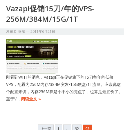
Vazapi促销15刀/年的VPS-
256M/384M/15G/1T
发布者:
微魔
—
2011年6月21日
刚看到WHT的消息，Vazapi正在促销旗下的15刀每年的低价
VPS，配置为256M内存/384M突发/15G硬盘/1T流量。应该说这
个配置来讲，内存256M算是个不小的亮点了，也算是最底价了。
至于V…
阅读全文 »
文
上一页
1
…
92
93