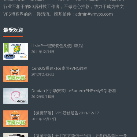
行业不相干的80后科技工作者，不做违心推荐，致力于成为中文
VPS博客界的的一缕清流。搅基邮件：admin#vmvps.com
最受欢迎
LLsMP一键安装包及使用教程
2011年12月4日
CentOS搭建xfce桌面+VNC教程
2012年2月26日
Debian下手动安装LiteSpeed+PHP+MySQL教程
2012年8月18日
【微魔部落】VPS迁移通告2011/12/17
2011年12月17日
【微魔部落】开启官方微信平台啦，更多内幕每日一条