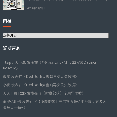
~
2014年1月9日
归档
归
档
近期评论
Ttzip天天下载
发表在《
#桌面# LinuxMint 22安装Davinci
Resovle
》
微魔
发表在《
DediRock大盘鸡再次丢失数据
》
小夜
发表在《
DediRock大盘鸡再次丢失数据
》
天天下载Ttzip
发表在《
【微魔部落】专用导读贴
》
虛擬信用卡
发表在《
【微魔部落】开启官方微信平台啦，更多内
幕每日一条~
》