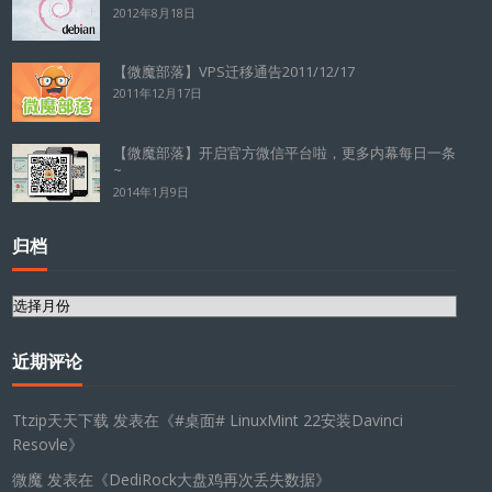
2012年8月18日
【微魔部落】VPS迁移通告2011/12/17
2011年12月17日
【微魔部落】开启官方微信平台啦，更多内幕每日一条
~
2014年1月9日
归档
归
档
近期评论
Ttzip天天下载
发表在《
#桌面# LinuxMint 22安装Davinci
Resovle
》
微魔
发表在《
DediRock大盘鸡再次丢失数据
》