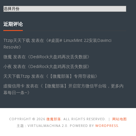
归
档
近期评论
Ttzip天天下载
发表在《
#桌面# LinuxMint 22安装Davinci
Resovle
》
微魔
发表在《
DediRock大盘鸡再次丢失数据
》
小夜
发表在《
DediRock大盘鸡再次丢失数据
》
天天下载Ttzip
发表在《
【微魔部落】专用导读贴
》
虛擬信用卡
发表在《
【微魔部落】开启官方微信平台啦，更多内
幕每日一条~
》
COPYRIGHT © 2026
微魔部落
. ALL RIGHTS RESERVED. ｜
网站地图
主题：VIRTUALMACHINA 2.0. POWERED BY
WORDPRESS
.