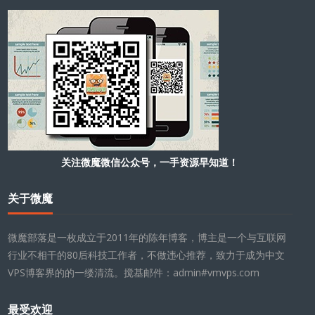
关注微魔微信公众号，一手资源早知道！
关于微魔
微魔部落是一枚成立于2011年的陈年博客，博主是一个与互联网
行业不相干的80后科技工作者，不做违心推荐，致力于成为中文
VPS博客界的的一缕清流。搅基邮件：admin#vmvps.com
最受欢迎