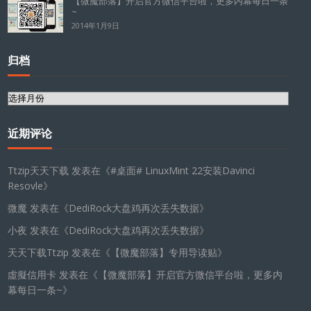
【微魔部落】开启官方微信平台啦，更多内幕每日一条
~
2014年1月9日
归档
归
档
近期评论
Ttzip天天下载
发表在《
#桌面# LinuxMint 22安装Davinci
Resovle
》
微魔
发表在《
DediRock大盘鸡再次丢失数据
》
小夜
发表在《
DediRock大盘鸡再次丢失数据
》
天天下载Ttzip
发表在《
【微魔部落】专用导读贴
》
虛擬信用卡
发表在《
【微魔部落】开启官方微信平台啦，更多内
幕每日一条~
》