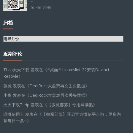
~
2014年1月9日
归档
归
档
近期评论
Ttzip天天下载
发表在《
#桌面# LinuxMint 22安装Davinci
Resovle
》
微魔
发表在《
DediRock大盘鸡再次丢失数据
》
小夜
发表在《
DediRock大盘鸡再次丢失数据
》
天天下载Ttzip
发表在《
【微魔部落】专用导读贴
》
虛擬信用卡
发表在《
【微魔部落】开启官方微信平台啦，更多内
幕每日一条~
》