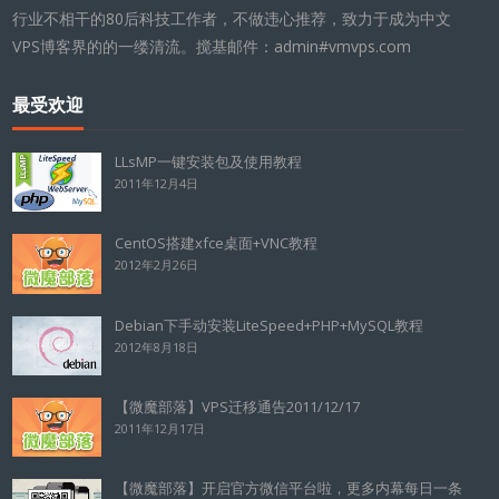
行业不相干的80后科技工作者，不做违心推荐，致力于成为中文
VPS博客界的的一缕清流。搅基邮件：admin#vmvps.com
最受欢迎
LLsMP一键安装包及使用教程
2011年12月4日
CentOS搭建xfce桌面+VNC教程
2012年2月26日
Debian下手动安装LiteSpeed+PHP+MySQL教程
2012年8月18日
【微魔部落】VPS迁移通告2011/12/17
2011年12月17日
【微魔部落】开启官方微信平台啦，更多内幕每日一条