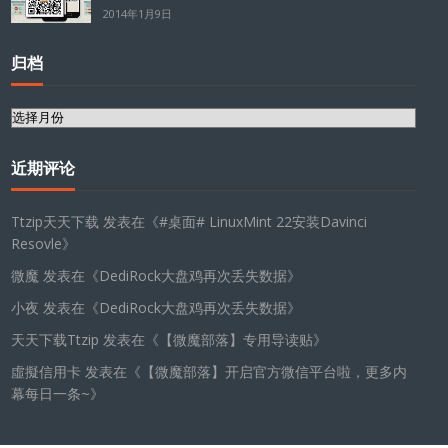
2014年1月9日
归档
归
档
近期评论
Ttzip天天下载
发表在《
#桌面# LinuxMint 22安装Davinci
Resovle
》
微魔
发表在《
DediRock大盘鸡再次丢失数据
》
小夜
发表在《
DediRock大盘鸡再次丢失数据
》
天天下载Ttzip
发表在《
【微魔部落】专用导读贴
》
虛擬信用卡
发表在《
【微魔部落】开启官方微信平台啦，更多内
幕每日一条~
》