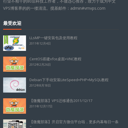
行业不相干的80后科技工作者，不做违心推荐，致力于成为中文
VPS博客界的的一缕清流。搅基邮件：admin#vmvps.com
最受欢迎
LLsMP一键安装包及使用教程
2011年12月4日
CentOS搭建xfce桌面+VNC教程
2012年2月26日
Debian下手动安装LiteSpeed+PHP+MySQL教程
2012年8月18日
【微魔部落】VPS迁移通告2011/12/17
2011年12月17日
【微魔部落】开启官方微信平台啦，更多内幕每日一条
~