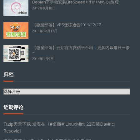
Debian下手动安装LiteSpeed+PHP+MySQL教程
2012年8月18日
【微魔部落】VPS迁移通告2011/12/17
2011年12月17日
【微魔部落】开启官方微信平台啦，更多内幕每日一条
~
2014年1月9日
归档
归
档
近期评论
Ttzip天天下载
发表在《
#桌面# LinuxMint 22安装Davinci
Resovle
》