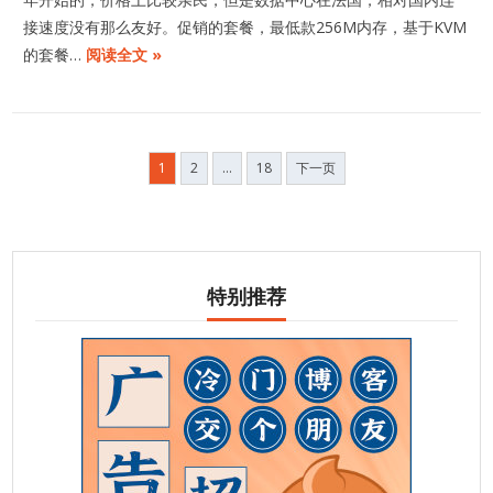
接速度没有那么友好。促销的套餐，最低款256M内存，基于KVM
的套餐…
阅读全文 »
文
1
2
…
18
下一页
章
分
页
特别推荐