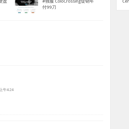
大硬盘
#独服 ColoCrossing促销年
Ce
付99刀
上午4:24