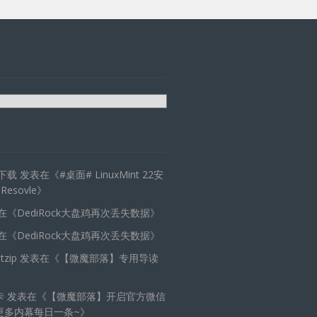
天下载
发表在《
#桌面# LinuxMint 22安
 Resovle
》
在《
DediRock大盘鸡再次丢失数据
》
在《
DediRock大盘鸡再次丢失数据
》
zip
发表在《
【微魔部落】专用导读
卡
发表在《
【微魔部落】开启官方微信
更多内幕每日一条~
》