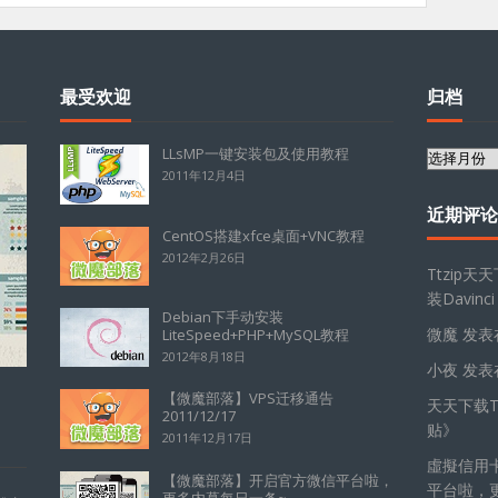
最受欢迎
归档
LLsMP一键安装包及使用教程
归
2011年12月4日
档
近期评论
CentOS搭建xfce桌面+VNC教程
2012年2月26日
Ttzip天
装Davinci
Debian下手动安装
微魔
发表
LiteSpeed+PHP+MySQL教程
2012年8月18日
小夜
发表
【微魔部落】VPS迁移通告
天天下载Tt
2011/12/17
贴
》
2011年12月17日
虛擬信用
【微魔部落】开启官方微信平台啦，
平台啦，
更多内幕每日一条~