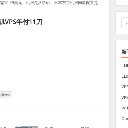
仅需10.99美元。机房是洛杉矶，日本东京机房同款配置是
洛杉矶VPS年付11刀
搜
索:
新
L
LL
V
美国VPS
VP
W
Op