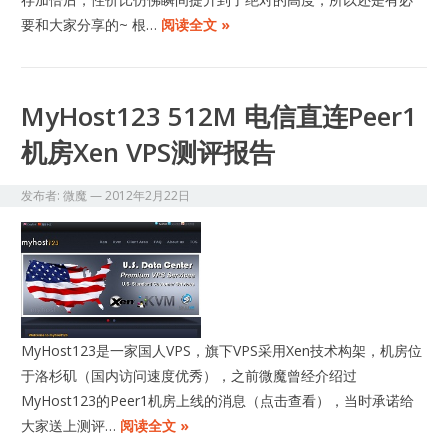
要和大家分享的~ 根…
阅读全文 »
MyHost123 512M 电信直连Peer1
机房Xen VPS测评报告
发布者:
微魔
—
2012年2月22日
MyHost123是一家国人VPS，旗下VPS采用Xen技术构架，机房位
于洛杉矶（国内访问速度优秀），之前微魔曾经介绍过
MyHost123的Peer1机房上线的消息（点击查看），当时承诺给
大家送上测评…
阅读全文 »