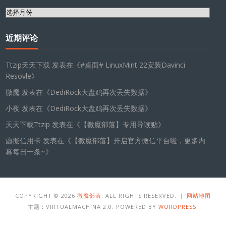
归
档
近期评论
Ttzip天天下载
发表在《
#桌面# LinuxMint 22安装Davinci
Resovle
》
微魔
发表在《
DediRock大盘鸡再次丢失数据
》
小夜
发表在《
DediRock大盘鸡再次丢失数据
》
天天下载Ttzip
发表在《
【微魔部落】专用导读贴
》
虛擬信用卡
发表在《
【微魔部落】开启官方微信平台啦，更多内
幕每日一条~
》
COPYRIGHT © 2026
微魔部落
. ALL RIGHTS RESERVED. ｜
网站地图
主题：VIRTUALMACHINA 2.0. POWERED BY
WORDPRESS
.