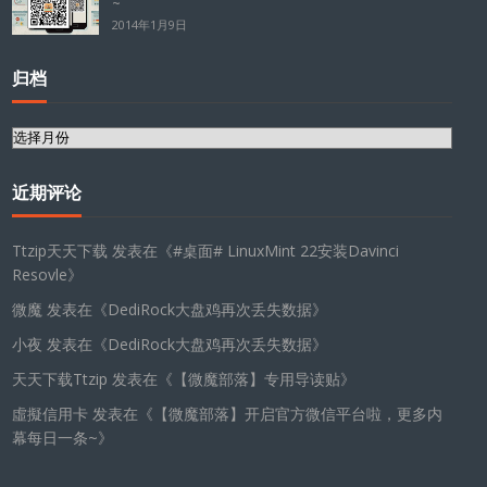
~
2014年1月9日
归档
归
档
近期评论
Ttzip天天下载
发表在《
#桌面# LinuxMint 22安装Davinci
Resovle
》
微魔
发表在《
DediRock大盘鸡再次丢失数据
》
小夜
发表在《
DediRock大盘鸡再次丢失数据
》
天天下载Ttzip
发表在《
【微魔部落】专用导读贴
》
虛擬信用卡
发表在《
【微魔部落】开启官方微信平台啦，更多内
幕每日一条~
》