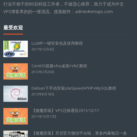
行业不相干的80后科技工作者，不做违心推荐，致力于成为中文
VPS博客界的的一缕清流。搅基邮件：admin#vmvps.com
最受欢迎
LLsMP一键安装包及使用教程
2011年12月4日
CentOS搭建xfce桌面+VNC教程
2012年2月26日
Debian下手动安装LiteSpeed+PHP+MySQL教程
2012年8月18日
【微魔部落】VPS迁移通告2011/12/17
2011年12月17日
【微魔部落】开启官方微信平台啦，更多内幕每日一条