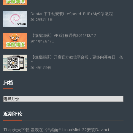
Debian下手动安装LiteSpeed+PHP+MySQL教程
2012年8月18日
【微魔部落】VPS迁移通告2011/12/17
2011年12月17日
【微魔部落】开启官方微信平台啦，更多内幕每日一条
~
2014年1月9日
归档
归
档
近期评论
Ttzip天天下载
发表在《
#桌面# LinuxMint 22安装Davinci