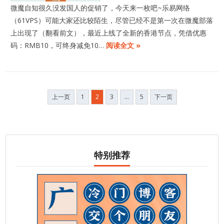
微魔自知很久没发国人的促销了，今天来一枚吧~乐易网络
（61VPS）可能大家还比较陌生，尽管已经不是第一次在微魔部落
上出现了（翻看前文），最近上线了全新的香港节点，凭借优惠
码：RMB10，可终身减免10…
阅读全文 »
文
上一页
1
2
3
…
5
下一页
章
分
页
特别推荐