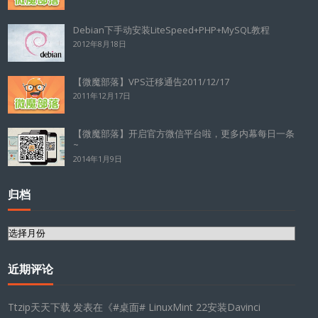
Debian下手动安装LiteSpeed+PHP+MySQL教程
2012年8月18日
【微魔部落】VPS迁移通告2011/12/17
2011年12月17日
【微魔部落】开启官方微信平台啦，更多内幕每日一条
~
2014年1月9日
归档
归
档
近期评论
Ttzip天天下载
发表在《
#桌面# LinuxMint 22安装Davinci