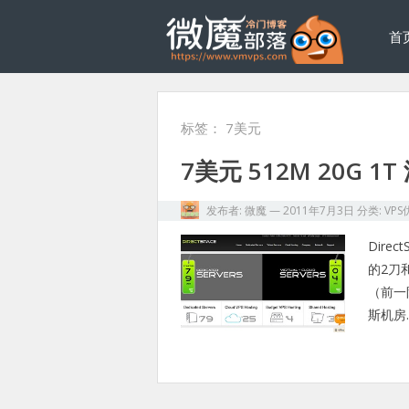
首
标签：
7美元
7美元 512M 20G 1T 
发布者:
微魔
—
2011年7月3日
分类:
VPS
Dir
的2刀和
（前一
斯机房