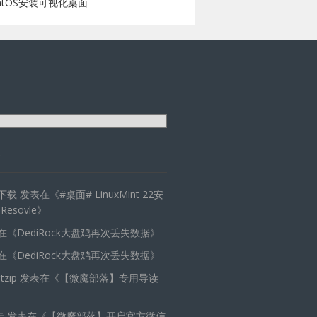
ntOS安装可视化桌面
天下载
发表在《
#桌面# LinuxMint 22安
 Resovle
》
在《
DediRock大盘鸡再次丢失数据
》
在《
DediRock大盘鸡再次丢失数据
》
zip
发表在《
【微魔部落】专用导读
卡
发表在《
【微魔部落】开启官方微信