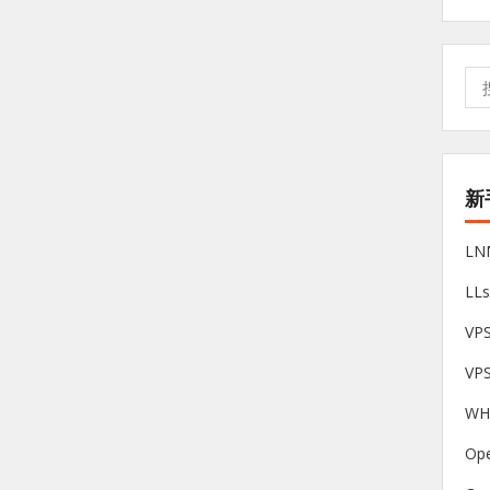
搜
索:
新
L
LL
V
VP
W
Op