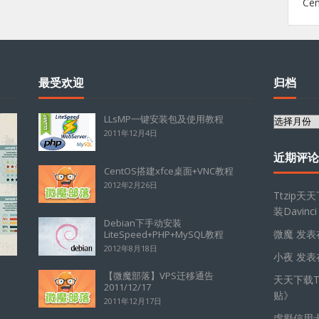
Ce
最受欢迎
归档
LLsMP一键安装包及使用教程
归
2011年12月4日
档
近期评论
CentOS搭建xfce桌面+VNC教程
2012年2月26日
Ttzip天
装Davinci
Debian下手动安装
微魔
发表
LiteSpeed+PHP+MySQL教程
2012年8月18日
小夜
发表
【微魔部落】VPS迁移通告
天天下载Tt
2011/12/17
贴
》
2011年12月17日
虛擬信用