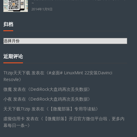
~
2014年1月9日
归档
归
档
近期评论
Ttzip天天下载
发表在《
#桌面# LinuxMint 22安装Davinci
Resovle
》
微魔
发表在《
DediRock大盘鸡再次丢失数据
》
小夜
发表在《
DediRock大盘鸡再次丢失数据
》
天天下载Ttzip
发表在《
【微魔部落】专用导读贴
》
虛擬信用卡
发表在《
【微魔部落】开启官方微信平台啦，更多内
幕每日一条~
》