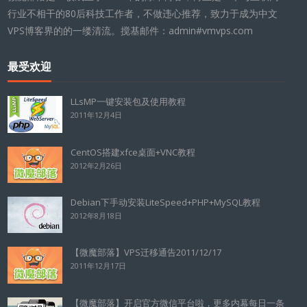
行业不相干的80后科技工作者，不做违心推荐，致力于成为中文
VPS博客界的的一缕清流。搅基邮件：admin#vmvps.com
最受欢迎
LLsMP一键安装包及使用教程
2011年12月4日
CentOS搭建xfce桌面+VNC教程
2012年2月26日
Debian下手动安装LiteSpeed+PHP+MySQL教程
2012年8月18日
【微魔部落】VPS迁移通告2011/12/17
2011年12月17日
【微魔部落】开启官方微信平台啦，更多内幕每日一条