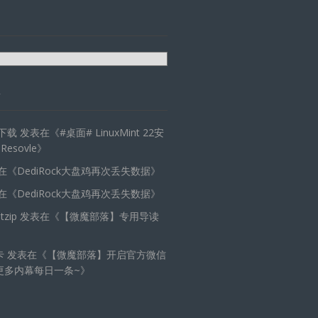
天下载
发表在《
#桌面# LinuxMint 22安
 Resovle
》
在《
DediRock大盘鸡再次丢失数据
》
在《
DediRock大盘鸡再次丢失数据
》
zip
发表在《
【微魔部落】专用导读
卡
发表在《
【微魔部落】开启官方微信
更多内幕每日一条~
》