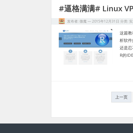
#逼格满满# Linux VP
发布者:
微魔
—
2015年12月31日
分类:
实
这篇教
析软件
还是忍
R的I
文
上一页
章
分
页