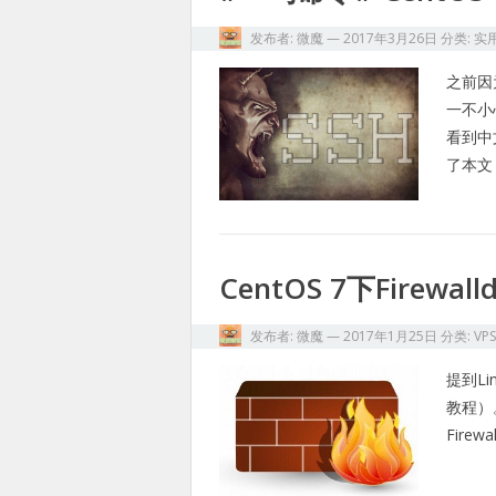
发布者:
微魔
—
2017年3月26日
分类:
实
之前因
一不小
看到中
了本文
CentOS 7下Firew
发布者:
微魔
—
2017年1月25日
分类:
VP
提到Li
教程）
Fire