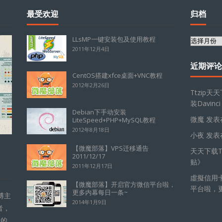
最受欢迎
归档
LLsMP一键安装包及使用教程
归
2011年12月4日
档
近期评论
CentOS搭建xfce桌面+VNC教程
2012年2月26日
Ttzip天
装Davinci
Debian下手动安装
微魔
发表
LiteSpeed+PHP+MySQL教程
2012年8月18日
小夜
发表
【微魔部落】VPS迁移通告
天天下载Tt
2011/12/17
贴
》
2011年12月17日
虛擬信用
【微魔部落】开启官方微信平台啦，
平台啦，
更多内幕每日一条~
博主
2014年1月9日
者，
的的