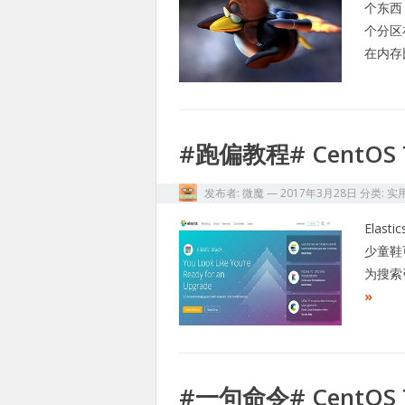
个东西
个分区
在内存
#跑偏教程# CentOS 7
发布者:
微魔
—
2017年3月28日
分类:
实
Elas
少童鞋可
为搜索
»
#一句命令# CentO