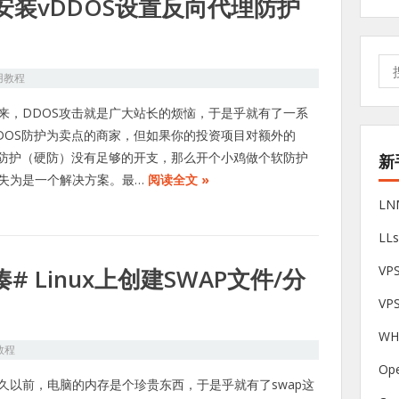
S上安装vDDOS设置反向代理防护
搜
用教程
索:
来，DDOS攻击就是广大站长的烦恼，于是乎就有了一系
DOS防护为卖点的商家，但如果你的投资项目对额外的
S防护（硬防）没有足够的开支，那么开个小鸡做个软防护
新
失为是一个解决方案。最…
阅读全文 »
L
LL
V
# Linux上创建SWAP文件/分
VP
W
教程
Op
久以前，电脑的内存是个珍贵东西，于是乎就有了swap这