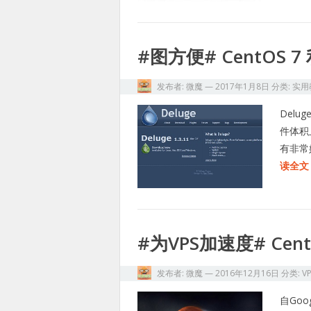
#图方便# CentOS 
发布者:
微魔
—
2017年1月8日
分类:
实用
Del
件体积
有非常
读全文 
#为VPS加速度# Cen
发布者:
微魔
—
2016年12月16日
分类:
V
自Go