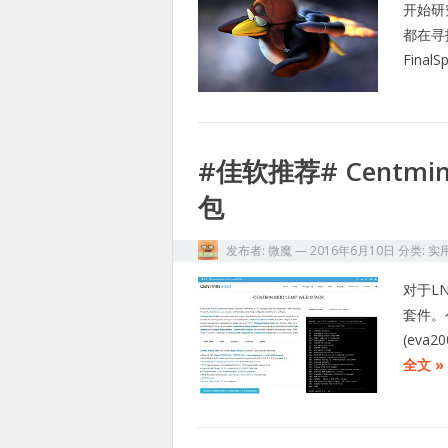
开始研
都在寻
Final
#佳软推荐# Centm
包
发布者:
微魔
—
2016年6月10日
分类:
实
对于L
套件。今
(eva
全文 »