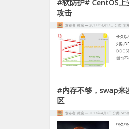
#软防护# CentO
攻击
发布者:
微魔
—
2017年4月17日
分类:
实
长久以
列以D
DDO
倒也不
#内存不够，swap来凑
区
发布者:
微魔
—
2017年4月3日
分类:
VPS
很久很