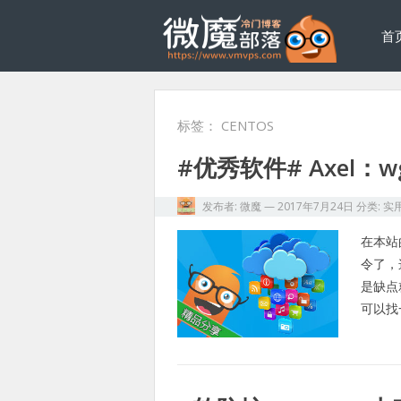
首
标签：
CENTOS
#优秀软件# Axel：
发布者:
微魔
—
2017年7月24日
分类:
实
在本站
令了，
是缺点
可以找