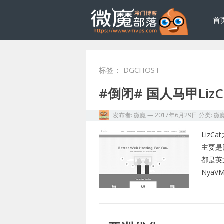
首
标签：
DGCHOST
#倒闭# 国人马甲LizC
发布者:
微魔
—
2017年6月29日
分类:
微
Liz
主要是
都是英
Nya