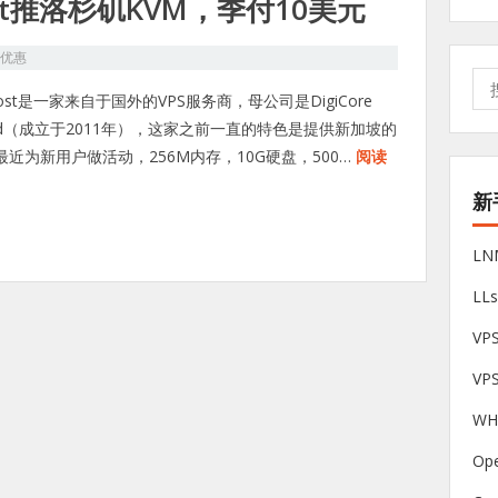
st推洛杉矶KVM，季付10美元
S优惠
搜
ost是一家来自于国外的VPS服务商，母公司是DigiCore
索:
ited（成立于2011年），这家之前一直的特色是提供新加坡的
，最近为新用户做活动，256M内存，10G硬盘，500…
阅读
新
L
LL
V
VP
W
Op