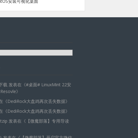
ntOS安装可视化桌面
天下载
发表在《
#桌面# LinuxMint 22安
 Resovle
》
在《
DediRock大盘鸡再次丢失数据
》
在《
DediRock大盘鸡再次丢失数据
》
zip
发表在《
【微魔部落】专用导读
卡
发表在《
【微魔部落】开启官方微信