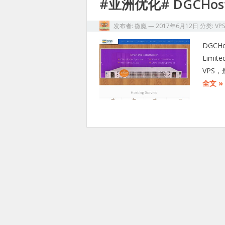
#亚洲优化# DGCHo
发布者:
微魔
—
2017年6月12日
分类:
VP
DGCH
Lim
VPS
全文 »