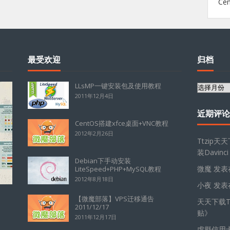
Ce
最受欢迎
归档
LLsMP一键安装包及使用教程
归
2011年12月4日
档
近期评论
CentOS搭建xfce桌面+VNC教程
2012年2月26日
Ttzip天
装Davinci
Debian下手动安装
微魔
发表
LiteSpeed+PHP+MySQL教程
2012年8月18日
小夜
发表
【微魔部落】VPS迁移通告
天天下载Tt
2011/12/17
贴
》
2011年12月17日
虛擬信用