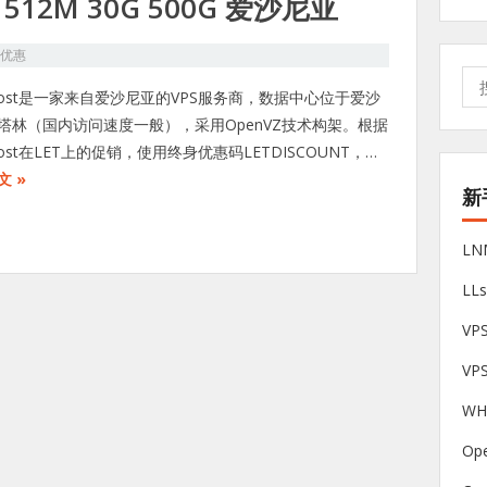
元 512M 30G 500G 爱沙尼亚
S优惠
搜
qHost是一家来自爱沙尼亚的VPS服务商，数据中心位于爱沙
索:
塔林（国内访问速度一般），采用OpenVZ技术构架。根据
Host在LET上的促销，使用终身优惠码LETDISCOUNT，…
文 »
新
L
LL
V
VP
W
Op