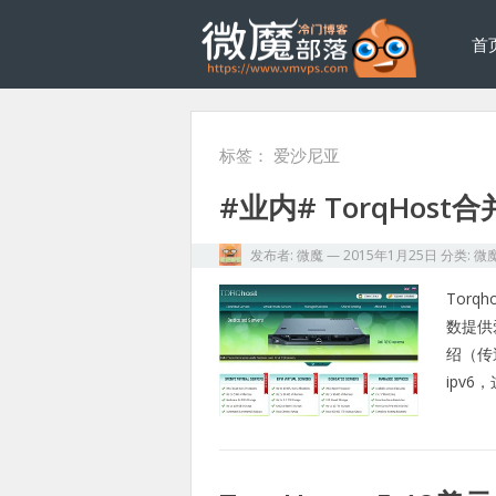
首
标签：
爱沙尼亚
#业内# TorqHost
发布者:
微魔
—
2015年1月25日
分类:
微
Tor
数提供
绍（传
ipv