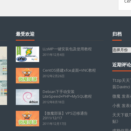
Ce
最受欢迎
归档
LLsMP一键安装包及使用教程
归
2011年12月4日
档
近期评论
CentOS搭建xfce桌面+VNC教程
2012年2月26日
Ttzip天
装Davinci
Debian下手动安装
微魔
发表
LiteSpeed+PHP+MySQL教程
2012年8月18日
小夜
发表
【微魔部落】VPS迁移通告
天天下载Tt
2011/12/17
贴
》
2011年12月17日
虛擬信用