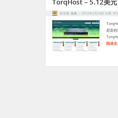
TorqHost – 5.12美
发布者:
微魔
—
2012年3月24日
分类:
VP
Tor
尼亚的
Torq
阅读全