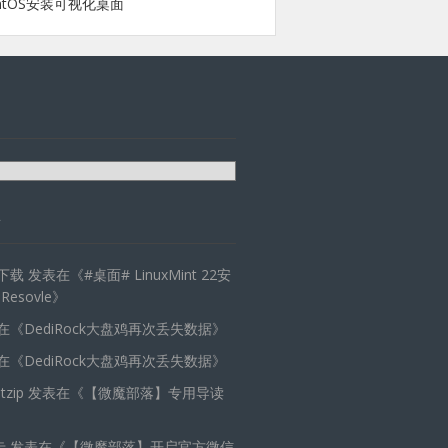
ntOS安装可视化桌面
天下载
发表在《
#桌面# LinuxMint 22安
 Resovle
》
在《
DediRock大盘鸡再次丢失数据
》
在《
DediRock大盘鸡再次丢失数据
》
zip
发表在《
【微魔部落】专用导读
卡
发表在《
【微魔部落】开启官方微信