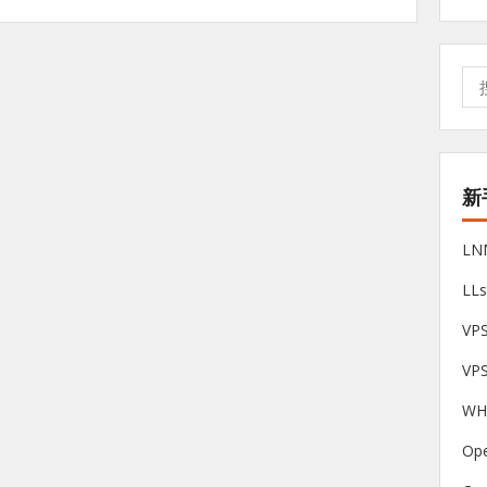
搜
索:
新
L
LL
V
VP
W
Op