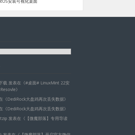
ntOS安装可视化桌面
天下载
发表在《
#桌面# LinuxMint 22安
 Resovle
》
在《
DediRock大盘鸡再次丢失数据
》
在《
DediRock大盘鸡再次丢失数据
》
zip
发表在《
【微魔部落】专用导读
卡
发表在《
【微魔部落】开启官方微信