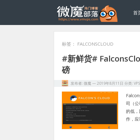
首
标签：
FALCONSCLOUD
#新鲜货# FalconsC
磅
发布者:
微魔
—
2019年8月11日
分类:
VP
Falc
司（公
的低，
作，应