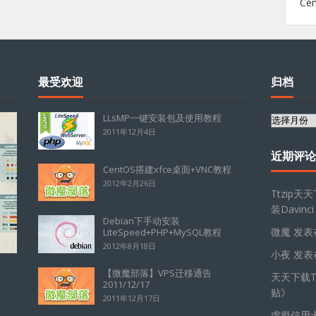
Ce
最受欢迎
归档
LLsMP一键安装包及使用教程
归
2011年12月4日
档
近期评论
CentOS搭建xfce桌面+VNC教程
2012年2月26日
Ttzip天
装Davinci
Debian下手动安装
微魔
发表
LiteSpeed+PHP+MySQL教程
2012年8月18日
小夜
发表
【微魔部落】VPS迁移通告
天天下载Tt
2011/12/17
贴
》
2011年12月17日
虛擬信用