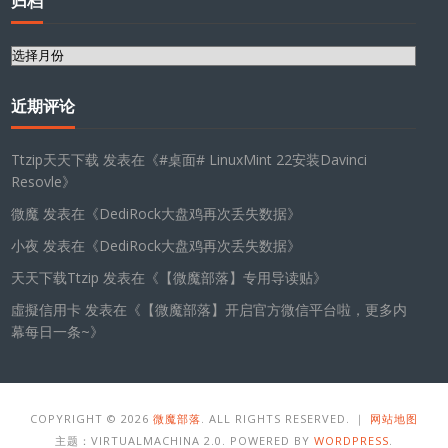
归档
归
档
近期评论
Ttzip天天下载
发表在《
#桌面# LinuxMint 22安装Davinci
Resovle
》
微魔
发表在《
DediRock大盘鸡再次丢失数据
》
小夜
发表在《
DediRock大盘鸡再次丢失数据
》
天天下载Ttzip
发表在《
【微魔部落】专用导读贴
》
虛擬信用卡
发表在《
【微魔部落】开启官方微信平台啦，更多内
幕每日一条~
》
COPYRIGHT © 2026
微魔部落
. ALL RIGHTS RESERVED. ｜
网站地图
主题：VIRTUALMACHINA 2.0. POWERED BY
WORDPRESS
.