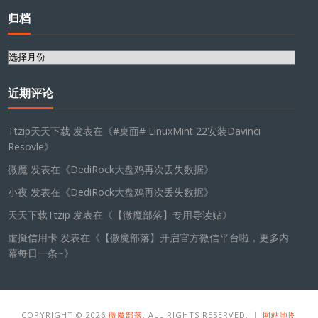
归档
归
档
近期评论
Ttzip天天下载
发表在《
#桌面# LinuxMint 22安装Davinci
Resovle
》
微魔
发表在《
DediRock大盘鸡再次丢失数据
》
小夜
发表在《
DediRock大盘鸡再次丢失数据
》
天天下载Ttzip
发表在《
【微魔部落】专用导读贴
》
虛擬信用卡
发表在《
【微魔部落】开启官方微信平台啦，更多内
幕每日一条~
》
COPYRIGHT © 2026
微魔部落
. ALL RIGHTS RESERVED. ｜
网站地图