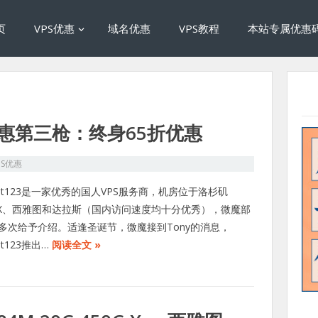
页
VPS优惠
域名优惠
VPS教程
本站专属优惠
圣诞优惠第三枪：终身65折优惠
PS优惠
ost123是一家优秀的国人VPS服务商，机房位于洛杉矶
NX、西雅图和达拉斯（国内访问速度均十分优秀），微魔部
多次给予介绍。适逢圣诞节，微魔接到Tony的消息，
st123推出…
阅读全文 »