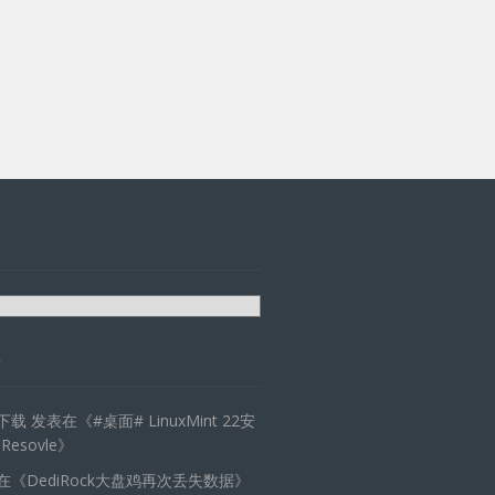
天下载
发表在《
#桌面# LinuxMint 22安
 Resovle
》
在《
DediRock大盘鸡再次丢失数据
》