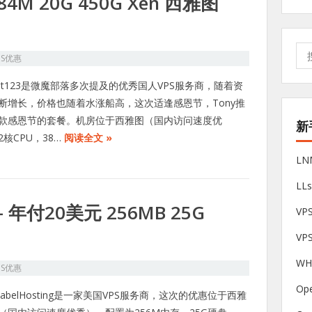
384M 20G 450G Xen 西雅图
搜
PS优惠
索:
ost123是微魔部落多次提及的优秀国人VPS服务商，随着资
断增长，价格也随着水涨船高，这次适逢感恩节，Tony推
款感恩节的套餐。机房位于西雅图（国内访问速度优
新
2核CPU，38…
阅读全文 »
L
LL
g – 年付20美元 256MB 25G
V
VP
W
PS优惠
Op
eLabelHosting是一家美国VPS服务商，这次的优惠位于西雅