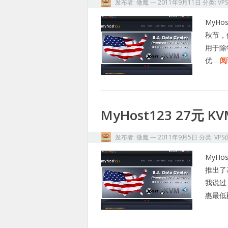
发布者:
微魔
—
2011年9月11日
分类:
VP
MyH
秋节，
用于除
优…
阅
MyHost123 27元 K
发布者:
微魔
—
2011年9月5日
分类:
VPS
MyH
推出了
我说过
惠最低