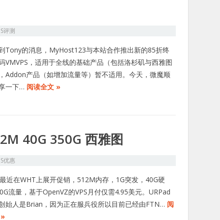
PS评测
到Tony的消息，MyHost123与本站合作推出新的85折终
码VMVPS，适用于全线的基础产品（包括洛杉矶与西雅图
，Addon产品（如增加流量等）暂不适用。今天，微魔顺
享一下…
阅读全文 »
512M 40G 350G 西雅图
PS优惠
ad最近在WHT上展开促销，512M内存，1G突发，40G硬
0G流量，基于OpenVZ的VPS月付仅需4.95美元。URPad
创始人是Brian，因为正在服兵役所以目前已经由FTN…
阅
»