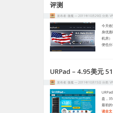
评测
发布者:
微魔
—
2011年10月29日
分类:
V
今天收
身优惠
机房）
便也分
URPad – 4.95美元 
发布者:
微魔
—
2011年10月15日
分类:
V
URP
盘，35
最初的
读全文 