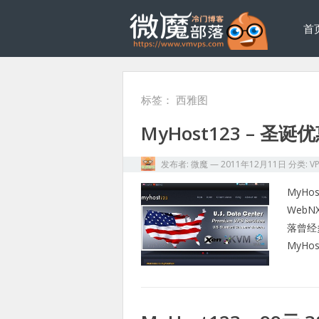
首
标签：
西雅图
MyHost123 – 
发布者:
微魔
—
2011年12月11日
分类:
V
MyH
Web
落曾经
MyHo