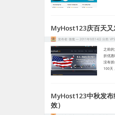
MyHost123庆百
发布者:
微魔
—
2011年9月14日
分类:
VP
之前的
折优惠
没有抓
100
MyHost123中秋
效）