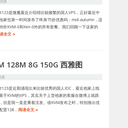
S优惠
ost123是微魔最近介绍得比较频繁的国人VPS，正好最近中
他家也第一时间发布了终身75折优惠码：mid-autumn，适
特价KVM-0和Xen-0外的所有套餐。我们回顾一下这家的
读全文 »
VM 128M 8G 150G 西雅图
优惠
ost123是近期涌现出来比较优秀的国人IDC，最近他家上线
基于KVM的VPS，其实关于上货他家的客服在微博上就跟
，但是我一直是秉着没发。借KVM发布之时，特别推出优
配置128…
阅读全文 »