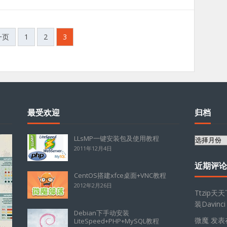
一页
1
2
3
最受欢迎
归档
LLsMP一键安装包及使用教程
归
2011年12月4日
档
近期评论
CentOS搭建xfce桌面+VNC教程
2012年2月26日
Ttzip天
装Davinci
Debian下手动安装
微魔
发表
LiteSpeed+PHP+MySQL教程