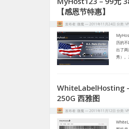
MyHost123 – 99元 
【感恩节特惠】
发布者:
微魔
—
2011年11月24日
分类:
V
MyH
历的不
出了两
秀）。
WhiteLabelHostin
250G 西雅图
发布者:
微魔
—
2011年11月12日
分类:
V
Whit