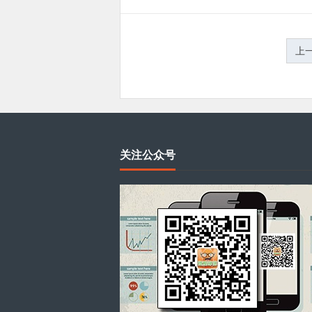
文
上
章
分
页
关注公众号