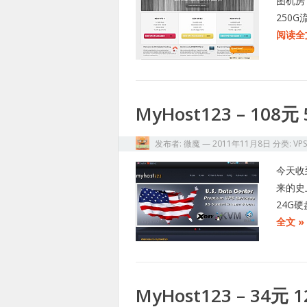
图机房
250
阅读全
MyHost123 – 108元
发布者:
微魔
—
2011年11月8日
分类:
VP
今天收到
来的史
24G硬
全文 »
MyHost123 – 34元 