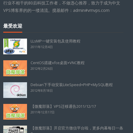
行业不相干的80后科技工作者，不做违心推荐，致力于成为中文
VPS博客界的的一缕清流。搅基邮件：admin#vmvps.com
最受欢迎
LLsMP一键安装包及使用教程
2011年12月4日
CentOS搭建xfce桌面+VNC教程
2012年2月26日
Debian下手动安装LiteSpeed+PHP+MySQL教程
2012年8月18日
【微魔部落】VPS迁移通告2011/12/17
2011年12月17日
【微魔部落】开启官方微信平台啦，更多内幕每日一条
~