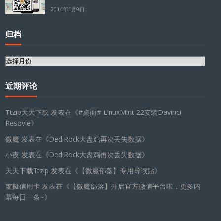
2014年1月9日
归档
归
档
近期评论
Ttzip天天下载
发表在《
#桌面# LinuxMint 22安装Davinci
Resovle
》
微魔
发表在《
DediRock大盘鸡再次丢失数据
》
小夜
发表在《
DediRock大盘鸡再次丢失数据
》
天天下载Ttzip
发表在《
【微魔部落】专用导读贴
》
虛擬信用卡
发表在《
【微魔部落】开启官方微信平台啦，更多内
幕每日一条~
》