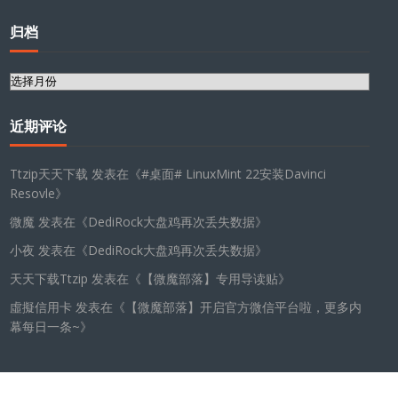
归档
归
档
近期评论
Ttzip天天下载
发表在《
#桌面# LinuxMint 22安装Davinci
Resovle
》
微魔
发表在《
DediRock大盘鸡再次丢失数据
》
小夜
发表在《
DediRock大盘鸡再次丢失数据
》
天天下载Ttzip
发表在《
【微魔部落】专用导读贴
》
虛擬信用卡
发表在《
【微魔部落】开启官方微信平台啦，更多内
幕每日一条~
》