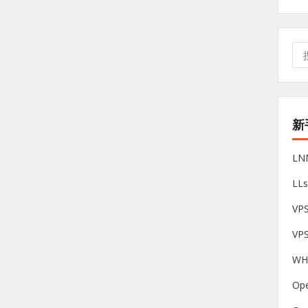
搜
索:
新
L
LL
V
VP
W
Op