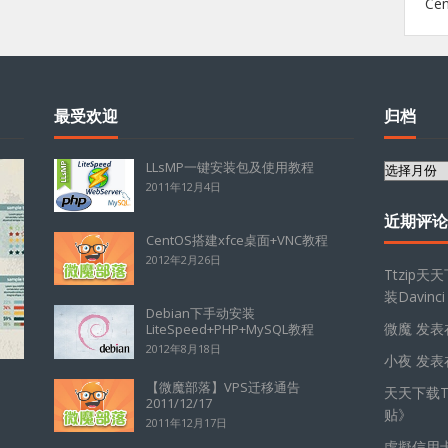
Ce
最受欢迎
归档
LLsMP一键安装包及使用教程
归
2011年12月4日
档
近期评论
CentOS搭建xfce桌面+VNC教程
2012年2月26日
Ttzip天
装Davinci
Debian下手动安装
微魔
发表
LiteSpeed+PHP+MySQL教程
2012年8月18日
小夜
发表
【微魔部落】VPS迁移通告
天天下载Tt
2011/12/17
贴
》
2011年12月17日
虛擬信用