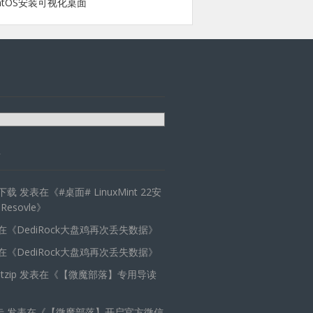
ntOS安装可视化桌面
天下载
发表在《
#桌面# LinuxMint 22安
 Resovle
》
在《
DediRock大盘鸡再次丢失数据
》
在《
DediRock大盘鸡再次丢失数据
》
zip
发表在《
【微魔部落】专用导读
卡
发表在《
【微魔部落】开启官方微信