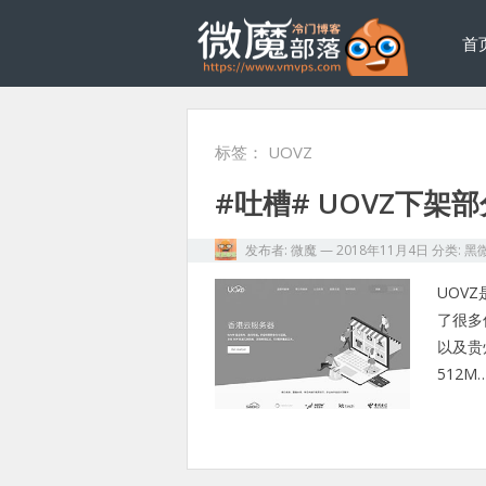
首
标签：
UOVZ
#吐槽# UOVZ下架
发布者:
微魔
—
2018年11月4日
分类:
黑
UOV
了很多
以及贵州
512M