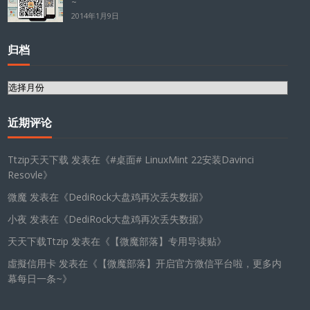
~
2014年1月9日
归档
归
档
近期评论
Ttzip天天下载
发表在《
#桌面# LinuxMint 22安装Davinci
Resovle
》
微魔
发表在《
DediRock大盘鸡再次丢失数据
》
小夜
发表在《
DediRock大盘鸡再次丢失数据
》
天天下载Ttzip
发表在《
【微魔部落】专用导读贴
》
虛擬信用卡
发表在《
【微魔部落】开启官方微信平台啦，更多内
幕每日一条~
》