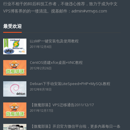
行业不相干的80后科技工作者，不做违心推荐，致力于成为中文
VPS博客界的的一缕清流。搅基邮件：admin#vmvps.com
最受欢迎
LLsMP一键安装包及使用教程
2011年12月4日
CentOS搭建xfce桌面+VNC教程
2012年2月26日
Debian下手动安装LiteSpeed+PHP+MySQL教程
2012年8月18日
【微魔部落】VPS迁移通告2011/12/17
2011年12月17日
【微魔部落】开启官方微信平台啦，更多内幕每日一条