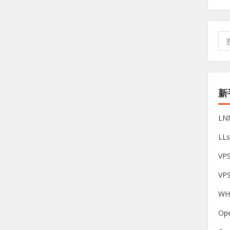
搜
索:
新
L
LL
V
VP
W
Op