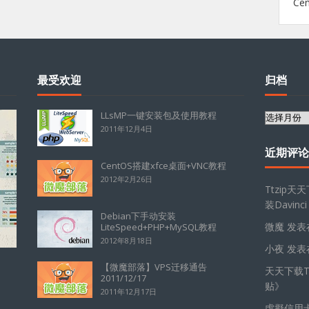
Ce
最受欢迎
归档
LLsMP一键安装包及使用教程
归
2011年12月4日
档
近期评论
CentOS搭建xfce桌面+VNC教程
2012年2月26日
Ttzip天
装Davinci
Debian下手动安装
微魔
发表
LiteSpeed+PHP+MySQL教程
2012年8月18日
小夜
发表
【微魔部落】VPS迁移通告
天天下载Tt
2011/12/17
贴
》
2011年12月17日
虛擬信用