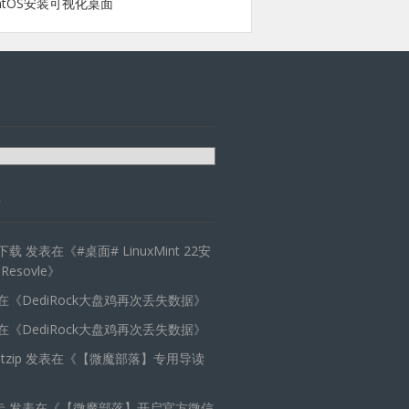
ntOS安装可视化桌面
天下载
发表在《
#桌面# LinuxMint 22安
 Resovle
》
在《
DediRock大盘鸡再次丢失数据
》
在《
DediRock大盘鸡再次丢失数据
》
zip
发表在《
【微魔部落】专用导读
卡
发表在《
【微魔部落】开启官方微信