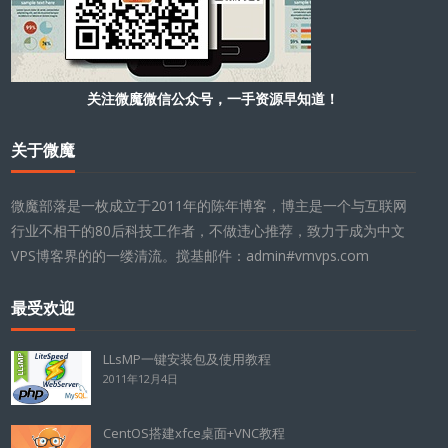
关注微魔微信公众号，一手资源早知道！
关于微魔
微魔部落是一枚成立于2011年的陈年博客，博主是一个与互联网
行业不相干的80后科技工作者，不做违心推荐，致力于成为中文
VPS博客界的的一缕清流。搅基邮件：admin#vmvps.com
最受欢迎
LLsMP一键安装包及使用教程
2011年12月4日
CentOS搭建xfce桌面+VNC教程