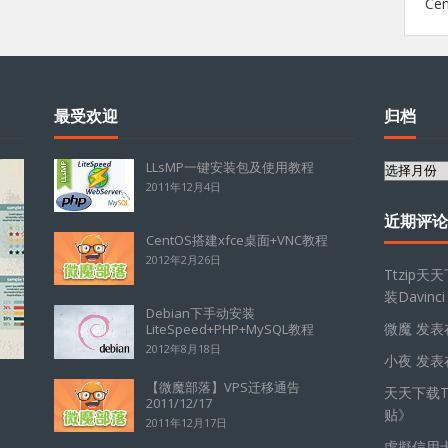
Ce
最受欢迎
归档
LLsMP一键安装包及使用教程
归
2011年12月4日
档
近期评论
CentOS搭建xfce桌面+VNC教程
2012年2月26日
Ttzip天
装Davinci
Debian下手动安装
微魔
发表
LiteSpeed+PHP+MySQL教程
2012年8月18日
小夜
发表
【微魔部落】VPS迁移通告
天天下载Tt
2011/12/17
贴
》
2011年12月17日
虛擬信用