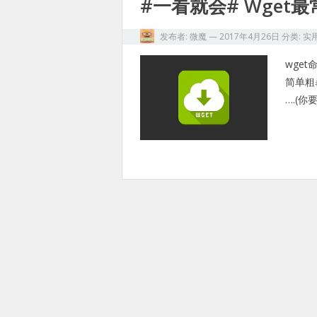
#一看就会# Wget
发布者:
微魔
—
2017年4月26日
分类:
实
wget
简单粗暴
….(你