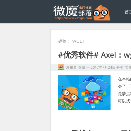
首
标签：
WGET
#优秀软件# Axel：
发布者:
微魔
—
2017年7月24日
分类:
实
在本站
令了，
是缺点
可以找