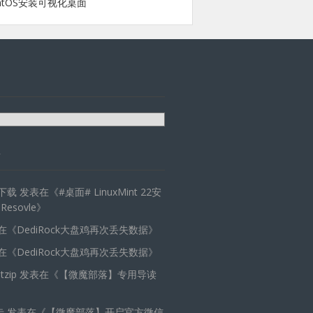
ntOS安装可视化桌面
天下载
发表在《
#桌面# LinuxMint 22安
 Resovle
》
在《
DediRock大盘鸡再次丢失数据
》
在《
DediRock大盘鸡再次丢失数据
》
zip
发表在《
【微魔部落】专用导读
卡
发表在《
【微魔部落】开启官方微信