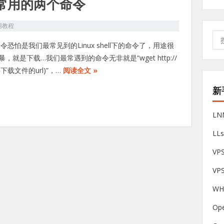
最常用的两个命令
用教程
搜
命令恐怕是我们最常见到的Linux shell下的命令了，用途很
索:
，就是下载…我们最常遇到的命令无非就是“wget http://
要下载文件的url)”，…
阅读全文 »
新
L
LL
V
VP
W
Op