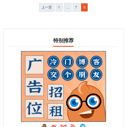
文
上一页
1
…
7
8
章
分
页
特别推荐