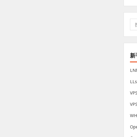
搜
索:
新
L
LL
V
VP
W
Op