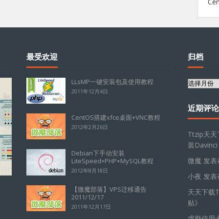
Ce
最受欢迎
归档
LLsMP一键安装包及使用教程
归
2011年12月4日
档
近期评论
CentOS搭建xfce桌面+VNC教程
2012年2月26日
Ttzip天
装Davinci
Debian下手动安装
微魔
发表
LiteSpeed+PHP+MySQL教程
2012年8月18日
小夜
发表
【微魔部落】VPS迁移通告
天天下载Tt
2011/12/17
贴
》
2011年12月17日
虛擬信用