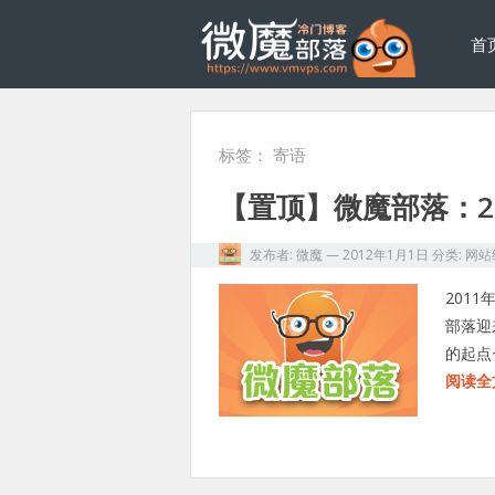
首
标签：
寄语
【置顶】微魔部落：2
发布者:
微魔
—
2012年1月1日
分类:
网站
2011
部落迎
的起点
阅读全