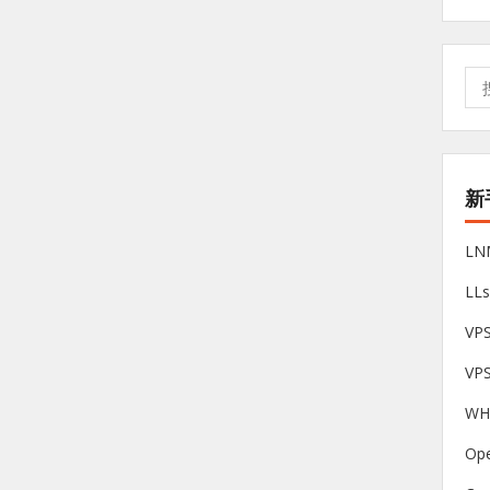
搜
索:
新
L
LL
V
VP
W
Op