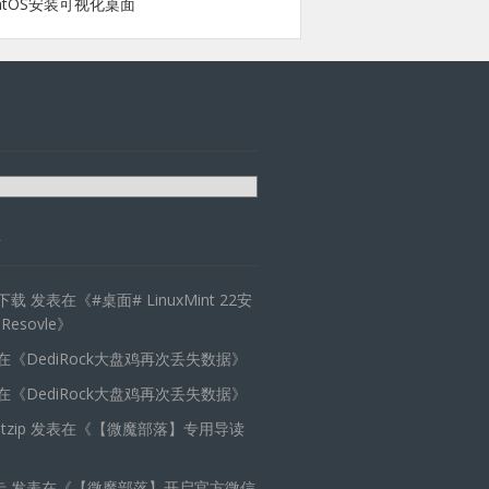
ntOS安装可视化桌面
天下载
发表在《
#桌面# LinuxMint 22安
 Resovle
》
在《
DediRock大盘鸡再次丢失数据
》
在《
DediRock大盘鸡再次丢失数据
》
zip
发表在《
【微魔部落】专用导读
卡
发表在《
【微魔部落】开启官方微信