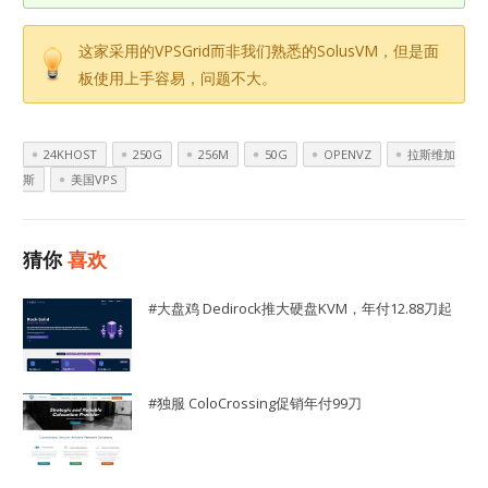
这家采用的VPSGrid而非我们熟悉的SolusVM，但是面
板使用上手容易，问题不大。
24KHOST
250G
256M
50G
OPENVZ
拉斯维加
斯
美国VPS
猜你
喜欢
#大盘鸡 Dedirock推大硬盘KVM，年付12.88刀起
#独服 ColoCrossing促销年付99刀