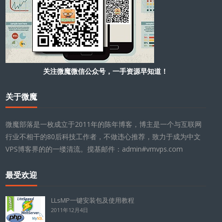
关注微魔微信公众号，一手资源早知道！
关于微魔
微魔部落是一枚成立于2011年的陈年博客，博主是一个与互联网
行业不相干的80后科技工作者，不做违心推荐，致力于成为中文
VPS博客界的的一缕清流。搅基邮件：admin#vmvps.com
最受欢迎
LLsMP一键安装包及使用教程
2011年12月4日