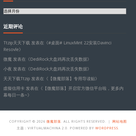
归
档
近期评论
Ttzip天天下载
发表在《
#桌面# LinuxMint 22安装Davinci
Resovle
》
微魔
发表在《
DediRock大盘鸡再次丢失数据
》
小夜
发表在《
DediRock大盘鸡再次丢失数据
》
天天下载Ttzip
发表在《
【微魔部落】专用导读贴
》
虛擬信用卡
发表在《
【微魔部落】开启官方微信平台啦，更多内
幕每日一条~
》
COPYRIGHT © 2026
微魔部落
. ALL RIGHTS RESERVED. ｜
网站地图
主题：VIRTUALMACHINA 2.0. POWERED BY
WORDPRESS
.