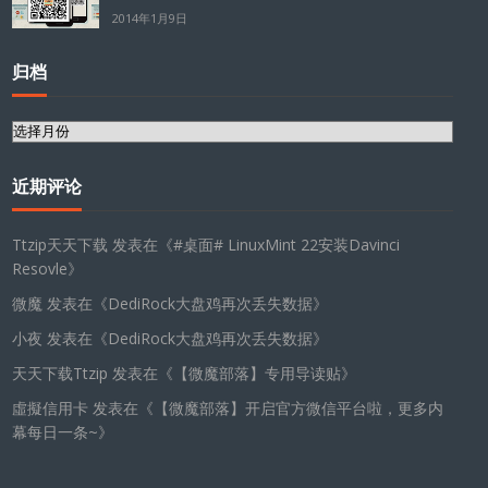
2014年1月9日
归档
归
档
近期评论
Ttzip天天下载
发表在《
#桌面# LinuxMint 22安装Davinci
Resovle
》
微魔
发表在《
DediRock大盘鸡再次丢失数据
》
小夜
发表在《
DediRock大盘鸡再次丢失数据
》
天天下载Ttzip
发表在《
【微魔部落】专用导读贴
》
虛擬信用卡
发表在《
【微魔部落】开启官方微信平台啦，更多内
幕每日一条~
》