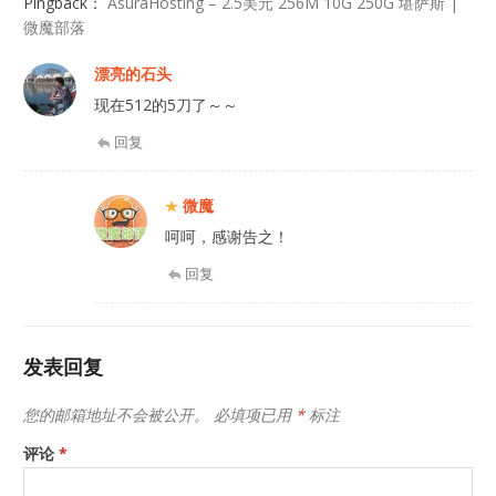
Pingback：
AsuraHosting – 2.5美元 256M 10G 250G 堪萨斯 |
微魔部落
漂亮的石头
现在512的5刀了～～
回复
微魔
呵呵，感谢告之！
回复
发表回复
您的邮箱地址不会被公开。
必填项已用
*
标注
评论
*