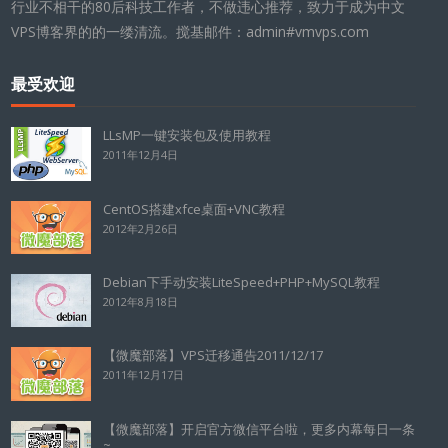
行业不相干的80后科技工作者，不做违心推荐，致力于成为中文
VPS博客界的的一缕清流。搅基邮件：admin#vmvps.com
最受欢迎
LLsMP一键安装包及使用教程
2011年12月4日
CentOS搭建xfce桌面+VNC教程
2012年2月26日
Debian下手动安装LiteSpeed+PHP+MySQL教程
2012年8月18日
【微魔部落】VPS迁移通告2011/12/17
2011年12月17日
【微魔部落】开启官方微信平台啦，更多内幕每日一条
~