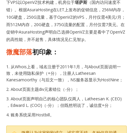
下VPS以OpenVZ技术构建，机房位于
堪萨斯
（国内访问速度不
错）。根据AsuraHosting在LET上发布的促销信息，256M内存，
10G硬盘，250G流量，基于OpenVZ的VPS，月付仅需4美元/月；
而512M内存，20G硬盘，375G流量的配置，月付仅需7美元。在
促销中AsuraHosting声明自己选择OpenVZ主要是看中了OpenVZ
的高性能，并不超售，具体情况见仁见智;p。
微魔部落
初印象：
从Whois上看，域名注册于2011年1月，与About页面说明一
致，未使用隐私保护（+分），注册人Latheesan
Kanesamoorthy（与后文一致），NS服务器显示为HostNine；
About页面主题div元素错位（-分）；
About页面声明自己的核心团队仅两人，Latheesan K. (CEO)
，Edward L. (COO)（-分）；但既然明说了，诚信度+分；
账务系统采用Hostbill。
微魔认为这家刚刚成立，诚实度不错，各种信息均透