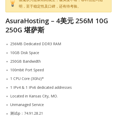
明，至于稳定性及口碑，还有待考验。
AsuraHosting – 4美元 256M 10G
250G 堪萨斯
256MB Dedicated DDR3 RAM
10GB Disk Space
250GB Bandwidth
100mbit Port Speed
1 CPU Core (3Ghz)*
1 IPv4 & 1 IPv6 dedicated addresses
Located in Kansas City, MO.
Unmanaged Service
测试ip：74.91.28.21