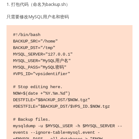
1. 打包代码（命名为backup.sh）
只需要修改MySQL用户名和密码
#!/bin/bash

BACKUP_SRC="/home"

BACKUP_DST="/tmp"

MYSQL_SERVER="127.0.0.1"

MYSQL_USER="MySQL用户名"

MYSQL_PASS="MySQL密码"

#VPS_ID="vpsidentifier"

# Stop editing here.

NOW=$(date +"%Y.%m.%d")

DESTFILE="$BACKUP_DST/$NOW.tgz"

#DESTFILE="$BACKUP_DST/$VPS_ID.$NOW.tgz

# Backup files.

mysqldump -u $MYSQL_USER -h $MYSQL_SERVER --
events --ignore-table=mysql.event -