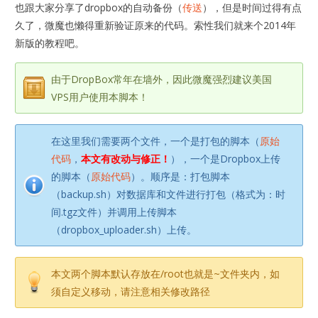
也跟大家分享了dropbox的自动备份（
传送
），但是时间过得有点
久了，微魔也懒得重新验证原来的代码。索性我们就来个2014年
新版的教程吧。
由于DropBox常年在墙外，因此微魔强烈建议美国
VPS用户使用本脚本！
在这里我们需要两个文件，一个是打包的脚本（
原始
代码
，
本文有改动与修正！
），一个是Dropbox上传
的脚本（
原始代码
）。顺序是：打包脚本
（backup.sh）对数据库和文件进行打包（格式为：时
间.tgz文件）并调用上传脚本
（dropbox_uploader.sh）上传。
本文两个脚本默认存放在/root也就是~文件夹内，如
须自定义移动，请注意相关修改路径