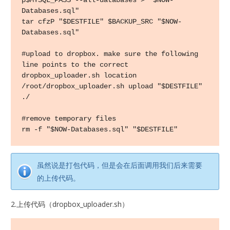
p$MYSQL_PASS --all-databases > "$NOW-
Databases.sql"

tar cfzP "$DESTFILE" $BACKUP_SRC "$NOW-
Databases.sql"

#upload to dropbox. make sure the following 
line points to the correct 
dropbox_uploader.sh location

/root/dropbox_uploader.sh upload "$DESTFILE" 
./

#remove temporary files

rm -f "$NOW-Databases.sql" "$DESTFILE"
虽然说是打包代码，但是会在后面调用我们后来需要
的上传代码。
2.上传代码（dropbox_uploader.sh）