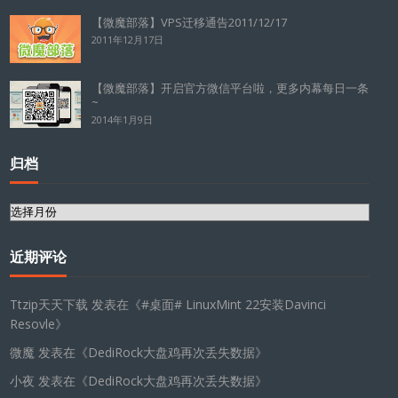
【微魔部落】VPS迁移通告2011/12/17
2011年12月17日
【微魔部落】开启官方微信平台啦，更多内幕每日一条
~
2014年1月9日
归档
归
档
近期评论
Ttzip天天下载
发表在《
#桌面# LinuxMint 22安装Davinci
Resovle
》
微魔
发表在《
DediRock大盘鸡再次丢失数据
》
小夜
发表在《
DediRock大盘鸡再次丢失数据
》