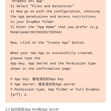
"Dropbox API app"

3) Select "Files and datastores"

4) Now go on with the configuration, choosing 
the app permissions and access restrictions 
to your DropBox folder

5) Enter the "App Name" that you prefer (e.g. 
MyUploader287263231732534)

Now, click on the "Create App" button.

When your new App is successfully created, 
please type the

App Key, App Secret and the Permission type 
shown in the confirmation page:

# App key: 修改成你的App key

# App secret: 修改成你的App secret

# Permission type, App folder or Full Dropbox 
[a/f]: a
2.3 如何获取App Key和App Secret