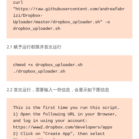
curl 
"https://raw.githubusercontent.com/andreafabr
izi/Dropbox-
Uploader/master/dropbox_uploader.sh" -o 
dropbox_uploader.sh
2.1 赋予运行权限并首次运行
chmod +x dropbox_uploader.sh

./dropbox_uploader.sh
2.2 首次运行，需要输入一些信息，会显示如下图信息
This is the first time you run this script.

1) Open the following URL in your Browser, 
and log in using your account: 
https://www2.dropbox.com/developers/apps

2) Click on "Create App", then select 