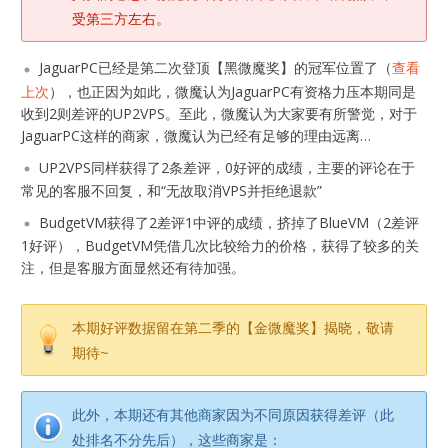
受第三方左右。
JaguarPC已经是第二次登顶【黑微魔奖】的冠军位置了（
查看
上次
），也正因为如此，微魔认为JaguarPC有资格力压本期同是
收到2则差评的UP2VPS。至此，微魔认为大家要有所警觉，对于
JaguarPC这样的商家，微魔认为已经有足够的理由远离…
UP2VPS同样获得了2条差评，0好评的成绩，主要的评论在于
常见的客服不回复，和“无故取消VPS并拒绝退款”
BudgetVM获得了2差评1中评的成绩，挤掉了BlueVM（2差评
1好评），BudgetVM凭借几次比较给力的价格，获得了较多的关
注，但是客服方面显然还有待加强。
本期好评数据留在第二季的【金微魔奖】揭晓，敬请
期待~
此外，本期还有其他商家因为不同原因获得差评（此
处排名不分先后），这些商家是：