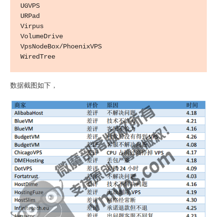
UGVPS

URPad

Virpus

VolumeDrive

VpsNodeBox/PhoenixVPS

数据截图如下，