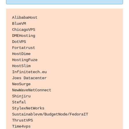
AlibabaHost

BlueVM

ChicagoVPS

DMEHosting

DotVPS

Fortatrust

HostDime

HostingFuze

HostSlim

Infinitetech.eu

Joes Datacenter

NeoSurge

NewWaveNetConnect

Shinjiru

Stefal

StylexNetWorks

Sustainablevm/BudgetNode/FedoraIT

ThrustVPS

Time4vps
