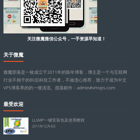
关注微魔微信公众号，一手资源早知道！
关于微魔
微魔部落是一枚成立于2011年的陈年博客，博主是一个与互联网
行业不相干的80后科技工作者，不做违心推荐，致力于成为中文
VPS博客界的的一缕清流。搅基邮件：admin#vmvps.com
最受欢迎
LLsMP一键安装包及使用教程
2011年12月4日