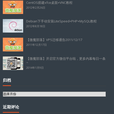
CentOS搭建xfce桌面+VNC教程
2012年2月26日
Debian下手动安装LiteSpeed+PHP+MySQL教程
2012年8月18日
【微魔部落】VPS迁移通告2011/12/17
2011年12月17日
【微魔部落】开启官方微信平台啦，更多内幕每日一条
~
2014年1月9日
归档
归
档
近期评论