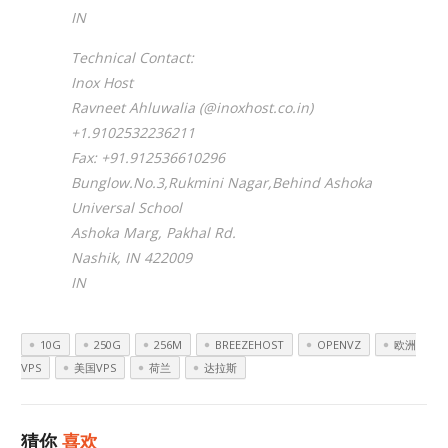
IN
Technical Contact:
Inox Host
Ravneet Ahluwalia (@inoxhost.co.in)
+1.9102532236211
Fax: +91.912536610296
Bunglow.No.3,Rukmini Nagar,Behind Ashoka
Universal School
Ashoka Marg, Pakhal Rd.
Nashik, IN 422009
IN
10G
250G
256M
BREEZEHOST
OPENVZ
欧洲
VPS
美国VPS
荷兰
达拉斯
猜你
喜欢