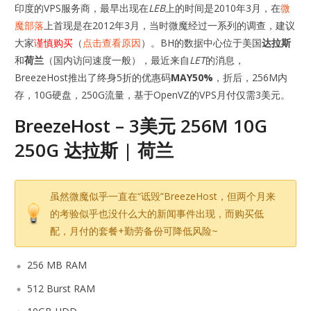
印度的VPS服务商，最早出现在
LEB
上的时间是2010年3月，在
微
魔部落
上首现是在2012年3月，当时微魔经过一系列的调查，建议
大家
谨慎购买
（
点击查看原因
）。BH的数据中心位于美国
达拉斯
和
荷兰
（国内访问速度一般），最近来自
LET
的消息，
BreezeHost推出了终身5折的优惠码
MAY50%
，折后，256M内
存，10G硬盘，250G流量，基于OpenVZ的VPS月付仅需3美元。
BreezeHost – 3美元 256M 10G
250G 达拉斯 | 荷兰
虽然微魔似乎一直在“诋毁”BreezeHost，但两个月来
的考验似乎也没什么大的新闻事件出现，而购买低
配，月付的套餐+勤劳备份可降低风险~
256 MB RAM
512 Burst RAM