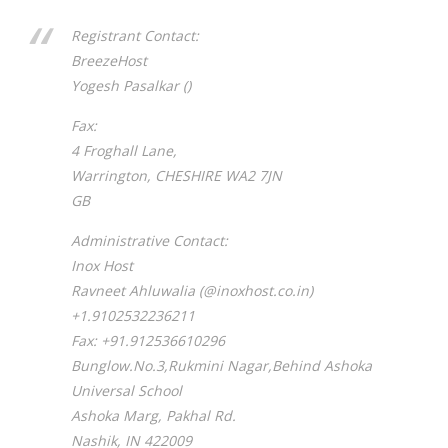
Registrant Contact:
BreezeHost
Yogesh Pasalkar ()
Fax:
4 Froghall Lane,
Warrington, CHESHIRE WA2 7JN
GB
Administrative Contact:
Inox Host
Ravneet Ahluwalia (@inoxhost.co.in)
+1.9102532236211
Fax: +91.912536610296
Bunglow.No.3,Rukmini Nagar,Behind Ashoka
Universal School
Ashoka Marg, Pakhal Rd.
Nashik, IN 422009