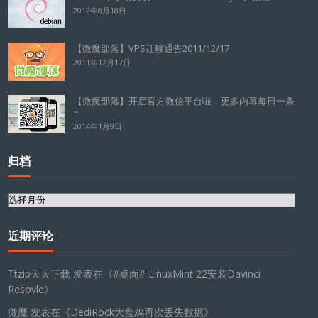
2012年8月18日
【微魔部落】VPS迁移通告2011/12/17
2011年12月17日
【微魔部落】开启官方微信平台啦，更多内幕每日一条
~
2014年1月9日
归档
归
档
近期评论
Ttzip天天下载
发表在《
#桌面# LinuxMint 22安装Davinci
Resovle
》
微魔
发表在《
DediRock大盘鸡再次丢失数据
》