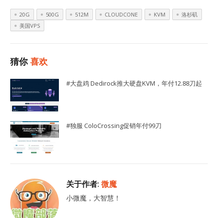
20G
500G
512M
CLOUDCONE
KVM
洛杉矶
美国VPS
猜你
喜欢
#大盘鸡 Dedirock推大硬盘KVM，年付12.88刀起
#独服 ColoCrossing促销年付99刀
关于作者:
微魔
小微魔，大智慧！