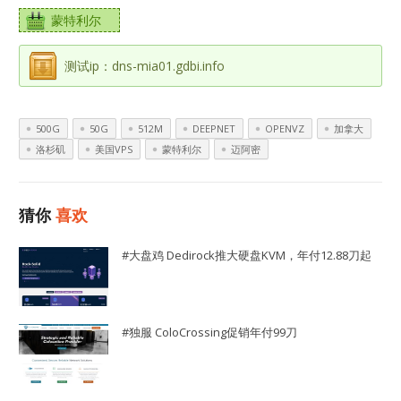
蒙特利尔
测试ip：dns-mia01.gdbi.info
500G
50G
512M
DEEPNET
OPENVZ
加拿大
洛杉矶
美国VPS
蒙特利尔
迈阿密
猜你
喜欢
#大盘鸡 Dedirock推大硬盘KVM，年付12.88刀起
#独服 ColoCrossing促销年付99刀