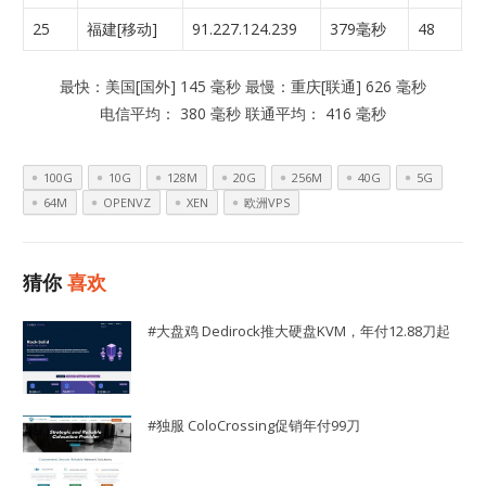
25
福建[移动]
91.227.124.239
379毫秒
48
最快：美国[国外] 145 毫秒 最慢：重庆[联通] 626 毫秒
电信平均： 380 毫秒 联通平均： 416 毫秒
100G
10G
128M
20G
256M
40G
5G
64M
OPENVZ
XEN
欧洲VPS
猜你
喜欢
#大盘鸡 Dedirock推大硬盘KVM，年付12.88刀起
#独服 ColoCrossing促销年付99刀