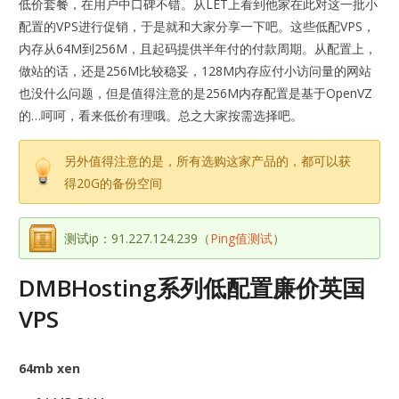
低价套餐，在用户中口碑不错。从LET上看到他家在此对这一批小
配置的VPS进行促销，于是就和大家分享一下吧。这些低配VPS，
内存从64M到256M，且起码提供半年付的付款周期。从配置上，
做站的话，还是256M比较稳妥，128M内存应付小访问量的网站
也没什么问题，但是值得注意的是256M内存配置是基于OpenVZ
的…呵呵，看来低价有理哦。总之大家按需选择吧。
另外值得注意的是，所有选购这家产品的，都可以获
得20G的备份空间
测试ip：91.227.124.239（
Ping值测试
）
DMBHosting系列低配置廉价英国
VPS
64mb xen