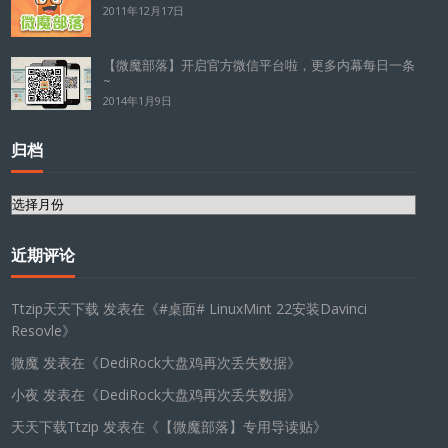
2011年12月17日
【微魔部落】开启官方微信平台啦，更多内幕每日一条
~
2014年1月9日
归档
归
档
近期评论
Ttzip天天下载
发表在《
#桌面# LinuxMint 22安装Davinci
Resovle
》
微魔
发表在《
DediRock大盘鸡再次丢失数据
》
小夜
发表在《
DediRock大盘鸡再次丢失数据
》
天天下载Ttzip
发表在《
【微魔部落】专用导读贴
》