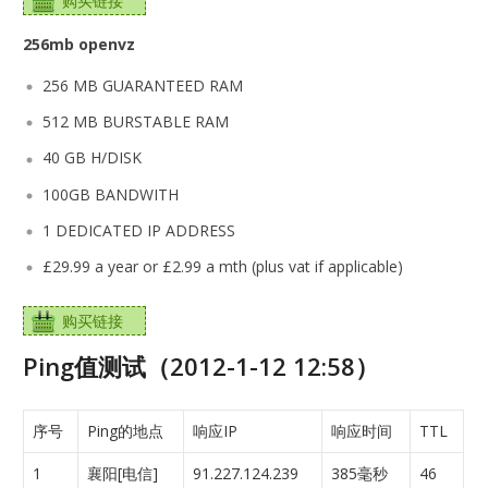
购买链接
256mb openvz
256 MB GUARANTEED RAM
512 MB BURSTABLE RAM
40 GB H/DISK
100GB BANDWITH
1 DEDICATED IP ADDRESS
£29.99 a year or £2.99 a mth (plus vat if applicable)
购买链接
Ping值测试（2012-1-12 12:58）
序号
Ping的地点
响应IP
响应时间
TTL
1
襄阳[电信]
91.227.124.239
385毫秒
46