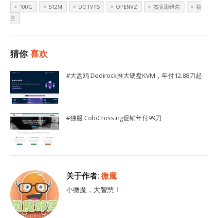
100G
512M
DOTVPS
OPENVZ
杰克逊维尔
荷
兰
猜你
喜欢
#大盘鸡 Dedirock推大硬盘KVM，年付12.88刀起
#独服 ColoCrossing促销年付99刀
关于作者:
微魔
小微魔，大智慧！