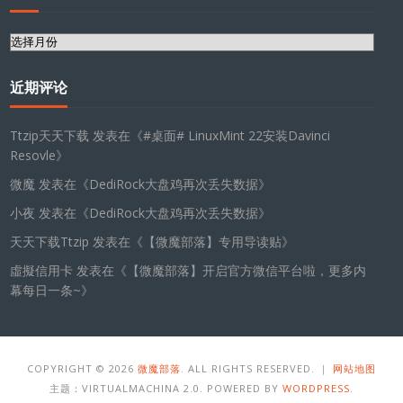
归
档
近期评论
Ttzip天天下载
发表在《
#桌面# LinuxMint 22安装Davinci
Resovle
》
微魔
发表在《
DediRock大盘鸡再次丢失数据
》
小夜
发表在《
DediRock大盘鸡再次丢失数据
》
天天下载Ttzip
发表在《
【微魔部落】专用导读贴
》
虛擬信用卡
发表在《
【微魔部落】开启官方微信平台啦，更多内
幕每日一条~
》
COPYRIGHT © 2026
微魔部落
. ALL RIGHTS RESERVED. ｜
网站地图
主题：VIRTUALMACHINA 2.0. POWERED BY
WORDPRESS
.