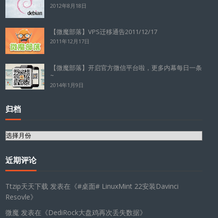
2012年8月18日
【微魔部落】VPS迁移通告2011/12/17
2011年12月17日
【微魔部落】开启官方微信平台啦，更多内幕每日一条
~
2014年1月9日
归档
归
档
近期评论
Ttzip天天下载
发表在《
#桌面# LinuxMint 22安装Davinci
Resovle
》
微魔
发表在《
DediRock大盘鸡再次丢失数据
》