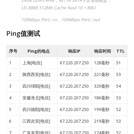
24GB DDR3 RAM，4x1TB SATAⅡ企业级硬盘，
LSI 8888 512Mb Cache Raid 10 + BBU
100Mbps Port／in、100Mbps Port／out
Ping值测试
序号
Ping的地点
响应IP
响应时间
TTL
1
上海[电信]
67.220.207.250
128毫秒
51
2
陕西西安[电信]
67.220.207.250
221毫秒
53
3
四川绵阳[电信]
67.220.207.250
329毫秒
54
4
安徽淮北[电信]
67.220.207.250
186毫秒
53
5
四川德阳[电信]
67.220.207.250
199毫秒
52
6
江西吉安[电信]
67.220.207.250
219毫秒
53
7
广东东莞[电信]
67.220.207.250
174毫秒
52