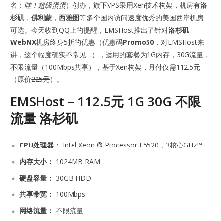
名：
哇！超级蛋蛋
）创办，旗下VPS采用Xen技术构架，机房有
洛
杉矶
，
佛利蒙
，
西雅图
等多个国内访问速度优秀的美国西岸机房
可选。今天收到QQ上的提醒，EMSHost推出了针对
洛杉矶
WebNX
机房终身5折的优惠（优惠码
Promo50
，对EMSHost来
讲，这个幅度确实不常见…），适用的套餐为1G内存，30G流量，
不限流量（100Mbps共享），基于Xen构架，月付仅需112.5元
（原价
225元
）。
EMSHost – 112.5元 1G 30G 不限
流量 洛杉矶
CPU处理器：
Intel Xeon ® Processor E5520，3核心GHz™
内存大小：
1024MB RAM
硬盘容量：
30GB HDD
共享带宽：
100Mbps
网络流量：
不限流量