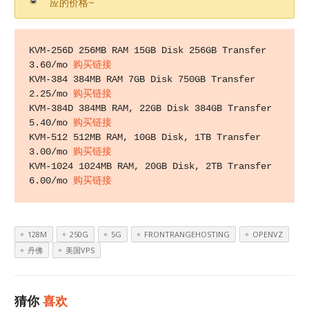
应的价格~
KVM-256D 256MB RAM 15GB Disk 256GB Transfer 
3.60/mo 
购买链接
KVM-384 384MB RAM 7GB Disk 750GB Transfer 
2.25/mo 
购买链接
KVM-384D 384MB RAM, 22GB Disk 384GB Transfer 
5.40/mo 
购买链接
KVM-512 512MB RAM, 10GB Disk, 1TB Transfer 
3.00/mo 
购买链接
KVM-1024 1024MB RAM, 20GB Disk, 2TB Transfer 
6.00/mo 
购买链接
128M
250G
5G
FRONTRANGEHOSTING
OPENVZ
丹佛
美国VPS
猜你
喜欢