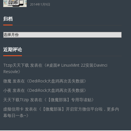
2014年1月9日
归档
归
档
近期评论
Ttzip天天下载
发表在《
#桌面# LinuxMint 22安装Davinci
Resovle
》
微魔
发表在《
DediRock大盘鸡再次丢失数据
》
小夜
发表在《
DediRock大盘鸡再次丢失数据
》
天天下载Ttzip
发表在《
【微魔部落】专用导读贴
》
虛擬信用卡
发表在《
【微魔部落】开启官方微信平台啦，更多内
幕每日一条~
》