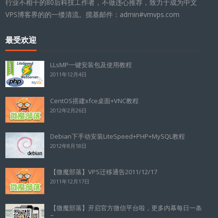
行业不相干的80后科技工作者，不做违心推荐，致力于成为中文
VPS博客界的的一缕清流。搅基邮件：admin#vmvps.com
最受欢迎
LLsMP一键安装包及使用教程
2011年12月4日
CentOS搭建xfce桌面+VNC教程
2012年2月26日
Debian下手动安装LiteSpeed+PHP+MySQL教程
2012年8月18日
【微魔部落】VPS迁移通告2011/12/17
2011年12月17日
【微魔部落】开启官方微信平台啦，更多内幕每日一条
~