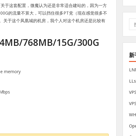
呵呵关于这套配置，微魔认为还是非常适合建站的，因为一方
，300G的流量不算大，可以挡住很多PT党（现在感觉很多不
…）。关于这个凤凰城的机房，我个人对这个机房还是比较有
搜
索:
84MB/768MB/15G/300G
新
L
le memory
LL
0Mbps
V
VP
W
Op