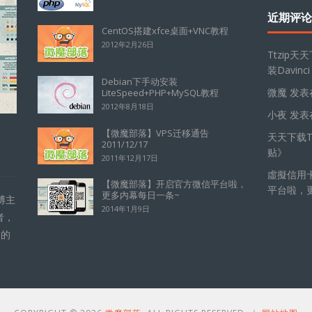
近期评论
CentOS搭建xfce桌面+VNC教程
2012年2月26日
Ttzip天
装Davinci
Debian下手动安装
微魔
发表
LiteSpeed+PHP+MySQL教程
2012年8月18日
小夜
发表
【微魔部落】VPS迁移通告
天天下载Tt
2011/12/17
贴
》
2011年12月17日
虛擬信用
【微魔部落】开启官方微信平台啦，
平台啦，
更多内幕每日一条~
博主
2014年1月9日
者，
的的