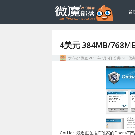
首
4美元 384MB/768MB
发布者:
微魔
2011年7月8日
分类:
VPS优
GotHost最近正在推广他家的OpenVZ