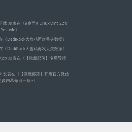
天下载
发表在《
#桌面# LinuxMint 22安
 Resovle
》
在《
DediRock大盘鸡再次丢失数据
》
在《
DediRock大盘鸡再次丢失数据
》
zip
发表在《
【微魔部落】专用导读
卡
发表在《
【微魔部落】开启官方微信
更多内幕每日一条~
》