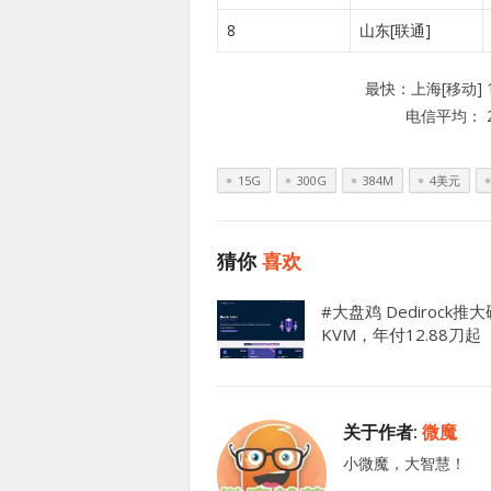
8
山东[联通]
最快：上海[移动] 1
电信平均： 2
15G
300G
384M
4美元
猜你
喜欢
#大盘鸡 Dedirock推
KVM，年付12.88刀起
关于作者:
微魔
小微魔，大智慧！