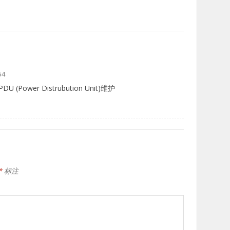
54
(Power Distrubution Unit)维护
*
标注