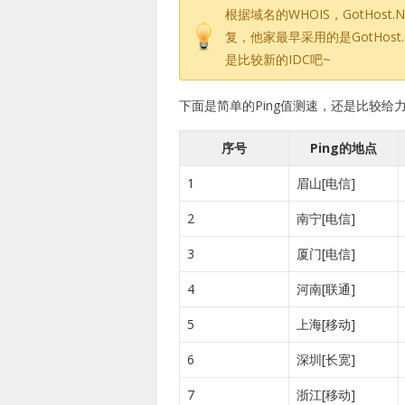
根据域名的WHOIS，GotHost
复，他家最早采用的是GotHos
是比较新的IDC吧~
下面是简单的Ping值测速，还是比较给力
序号
Ping的地点
1
眉山[电信]
2
南宁[电信]
3
厦门[电信]
4
河南[联通]
5
上海[移动]
6
深圳[长宽]
7
浙江[移动]