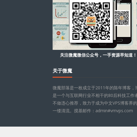
关注微魔微信公众号，一手资源早知道！
关于微魔
微魔部落是一枚成立于2011年的陈年博客，
是一个与互联网行业不相干的80后科技工作
不做违心推荐，致力于成为中文VPS博客界
一缕清流。搅基邮件：admin#vmvps.com