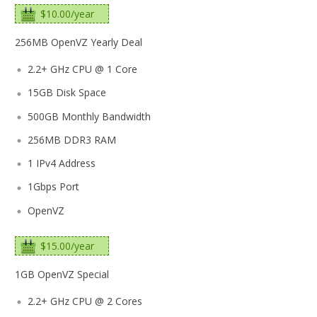
$10.00/year
256MB OpenVZ Yearly Deal
2.2+ GHz CPU @ 1 Core
15GB Disk Space
500GB Monthly Bandwidth
256MB DDR3 RAM
1 IPv4 Address
1Gbps Port
OpenVZ
$15.00/year
1GB OpenVZ Special
2.2+ GHz CPU @ 2 Cores