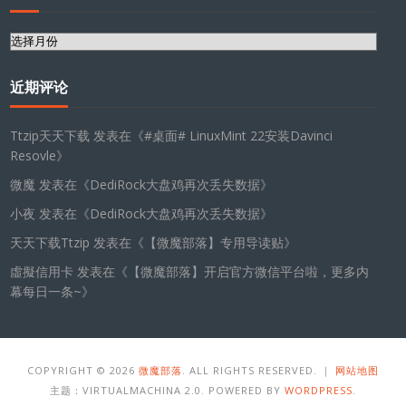
归
档
近期评论
Ttzip天天下载
发表在《
#桌面# LinuxMint 22安装Davinci
Resovle
》
微魔
发表在《
DediRock大盘鸡再次丢失数据
》
小夜
发表在《
DediRock大盘鸡再次丢失数据
》
天天下载Ttzip
发表在《
【微魔部落】专用导读贴
》
虛擬信用卡
发表在《
【微魔部落】开启官方微信平台啦，更多内
幕每日一条~
》
COPYRIGHT © 2026
微魔部落
. ALL RIGHTS RESERVED. ｜
网站地图
主题：VIRTUALMACHINA 2.0. POWERED BY
WORDPRESS
.