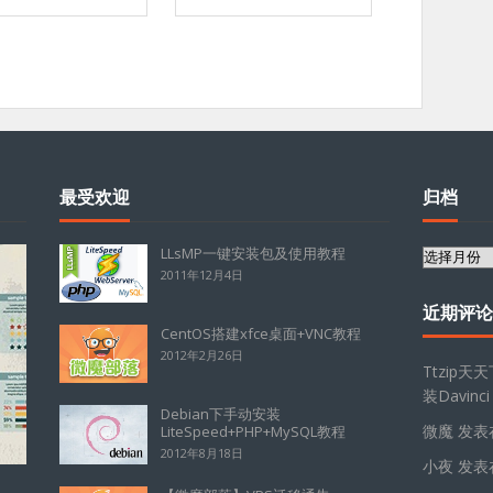
最受欢迎
归档
LLsMP一键安装包及使用教程
归
2011年12月4日
档
近期评论
CentOS搭建xfce桌面+VNC教程
2012年2月26日
Ttzip天
装Davinci
Debian下手动安装
微魔
发表
LiteSpeed+PHP+MySQL教程
2012年8月18日
小夜
发表