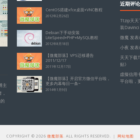
近期评论
CentOS搭建xfce桌面+VNC教程
2012年2月26日
Ttzip天
装Davinci
Debian下手动安装
微魔
发表
LiteSpeed+PHP+MySQL教程
2012年8月18日
小夜
发表
【微魔部落】VPS迁移通告
天天下载Tt
2011/12/17
贴
》
2011年12月17日
虛擬信用
【微魔部落】开启官方微信平台啦，
平台啦，
更多内幕每日一条~
博主
2014年1月9日
者，
的的
COPYRIGHT © 2026
微魔部落
. ALL RIGHTS RESERVED. ｜
网站地图