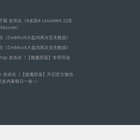
天下载
发表在《
#桌面# LinuxMint 22安
 Resovle
》
在《
DediRock大盘鸡再次丢失数据
》
在《
DediRock大盘鸡再次丢失数据
》
zip
发表在《
【微魔部落】专用导读
卡
发表在《
【微魔部落】开启官方微信
更多内幕每日一条~
》