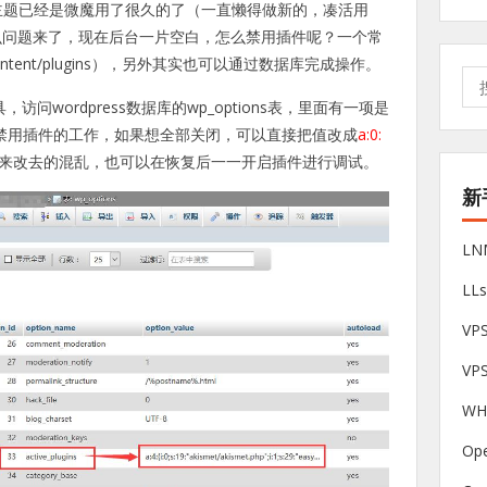
个主题已经是微魔用了很久的了（一直懒得做新的，凑活用
么问题来了，现在后台一片空白，怎么禁用插件呢？一个常
tent/plugins），另外其实也可以通过数据库完成操作。
搜
索:
访问wordpress数据库的wp_options表，里面有一项是
的值达到禁用插件的工作，如果想全部关闭，可以直接把值改成
a:0:
来改去的混乱，也可以在恢复后一一开启插件进行调试。
新
L
LL
V
VP
W
Op