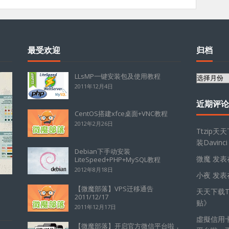
最受欢迎
归档
LLsMP一键安装包及使用教程
归
2011年12月4日
档
近期评论
CentOS搭建xfce桌面+VNC教程
2012年2月26日
Ttzip天
装Davinci
Debian下手动安装
微魔
发表
LiteSpeed+PHP+MySQL教程
2012年8月18日
小夜
发表
【微魔部落】VPS迁移通告
天天下载Tt
2011/12/17
贴
》
2011年12月17日
虛擬信用
【微魔部落】开启官方微信平台啦，