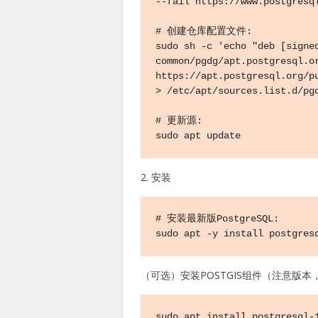
--fail https://www.postgresql
# 创建仓库配置文件:

sudo sh -c 'echo "deb [signe
common/pgdg/apt.postgresql.or
https://apt.postgresql.org/pu
> /etc/apt/sources.list.d/pgd
# 更新源:

sudo apt update
2. 安装
# 安装最新版PostgreSQL:

sudo apt -y install postgres
（可选）安装POSTGIS组件（注意版本，我
sudo apt install postgresql-