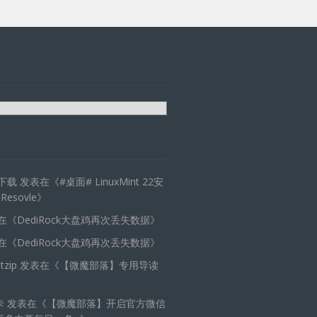
天下载
发表在《
#桌面# LinuxMint 22安
 Resovle
》
在《
DediRock大盘鸡再次丢失数据
》
在《
DediRock大盘鸡再次丢失数据
》
zip
发表在《
【微魔部落】专用导读
卡
发表在《
【微魔部落】开启官方微信