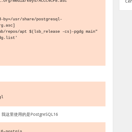
Ce
.org/media/keys/ACCC4CF8.asc

d-by=/usr/share/postgresql-
g.asc] 
b/repos/apt $(lsb_release -cs)-pgdg main" 
g.list'

ql
这里使用的是PostgreSQL16
16-postgis