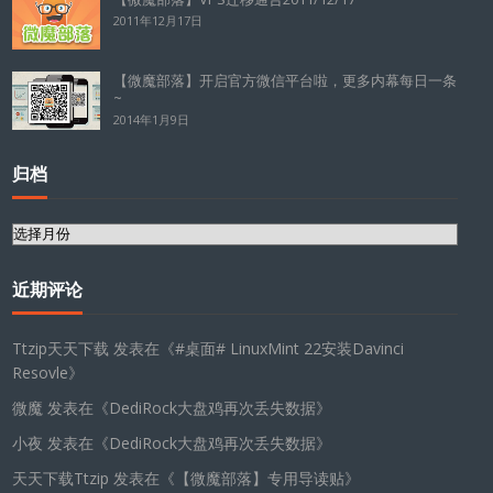
2011年12月17日
【微魔部落】开启官方微信平台啦，更多内幕每日一条
~
2014年1月9日
归档
归
档
近期评论
Ttzip天天下载
发表在《
#桌面# LinuxMint 22安装Davinci
Resovle
》
微魔
发表在《
DediRock大盘鸡再次丢失数据
》
小夜
发表在《
DediRock大盘鸡再次丢失数据
》
天天下载Ttzip
发表在《
【微魔部落】专用导读贴
》