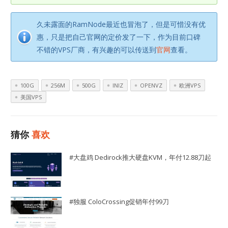
久未露面的RamNode最近也冒泡了，但是可惜没有优
惠，只是把自己官网的定价发了一下，作为目前口碑
不错的VPS厂商，有兴趣的可以传送到
官网
查看。
100G
256M
500G
INIZ
OPENVZ
欧洲VPS
美国VPS
猜你
喜欢
#大盘鸡 Dedirock推大硬盘KVM，年付12.88刀起
#独服 ColoCrossing促销年付99刀