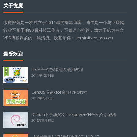
关于微魔
微魔部落是一枚成立于2011年的陈年博客，博主是一个与互联网
行业不相干的80后科技工作者，不做违心推荐，致力于成为中文
VPS博客界的的一缕清流。搅基邮件：admin#vmvps.com
最受欢迎
LLsMP一键安装包及使用教程
2011年12月4日
CentOS搭建xfce桌面+VNC教程
2012年2月26日
Debian下手动安装LiteSpeed+PHP+MySQL教程
2012年8月18日
【微魔部落】VPS迁移通告2011/12/17